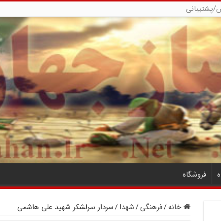
/پشتیبانی
ه
فروشگاه
خانه
/
فرهنگی
/
شهدا
/
سردار سرلشکر شهید علی هاشمی