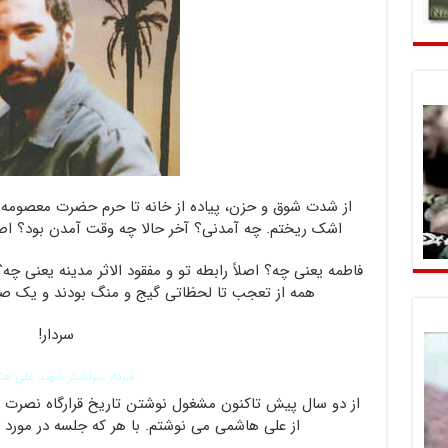
از شدت شوق و حزن، پیاده از خانه تا حرم حضرت معصومه قد
اشک ریختم. چه آمدنی؟ آخر حالا چه وقت آمدن بود؟ اصل
فاطمه یعنی چه؟ اصلاً رابطه تو و مفقود الاثر مدینه یعنی چه؟
همه از تعجب تا لحظاتی گیج و منگ بودند و یک ص
سردار!
سردار سرلشکر شهید علی ه
از دو سال پیش تاکنون مشغول نوشتن تاریخ قرارگاه نصرت شد
از علی هاشمی می نوشتم. با هر که جلسه در مورد قر