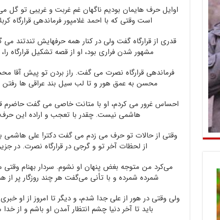
اوایل حرف هایمان بودیم ناگهان غم غربت و غریبی تو گل می
است وقتی که با احمد غلامپور فرماندهی قرارگاه کربلا
قدری از قرارگاه گفت ولی در کنار همه حرفهایش تندتند می
مشهور شدن فراری بود، او از قصه تشکیل قرارگاه را
فرماندهی قرارگاه نصرت می گفت. راز بردن تو پیش آقا م
محسن به عمق هور و تا لب سیل بند عراقی ها رفتن ش
احساس غرور می کردم، او با متانت خاصی ‌می گفت حاضرم قسم
‌هاشمی نیست. چقدر با تعجب و اراده این حرف‌ها
وقتی از حالات تو حرف می زدم می گفت دکتر! علی هاشمی بز
از لحظات آخر تو و گرجی در قرارگاه نصرت. در جز
می‌کرد من متوجه بغض پنهان او نشوم. سردار بهنام وقت
شمرده شمرده و با تأنی می‌گفت هر چند روزگار پر از 
ولی وقتی در هور از علی جدا شدم، و دیگر تا امروز از او خبر
باید تا آخر دنیا چشم انتظار آمدن او باشم و از خدا م