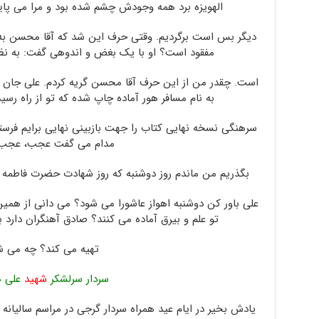
الهویزه برد همه وجودش چشم شده بود و مرا می پا
دیگر بس است برگردیم. وقتی حرف این شد که آقا محسن به
مفقود است؟ او با یک بغض و اندوهی گفت: به نظرم
است. چقدر من از این حرف آقا محسن گریه کردم. علی جان 
به نام مسافر هور آماده چاپ شده که تو از راه رس
سرهنگی نسخه نهایی کتاب را جهت بازبینی نهایی برایم فرستا
مدام می گفت عجب، عجب
بگذریم من ماندم روز دوشنبه که روز شهادت حضرت فاطمه اس
علی باور کن دوشنبه اهواز عاشورا می شود؟ می دانی از همی
تو علم و بیرق آماده می کنند؟ صادق آهنگران دارد ب
تهیه می کند؟ چه می ش
سردار سرلشکر
شهید
علی ه
یادش بخیر در ایام عید همراه سردار گرجی در مراسم سالیانه 