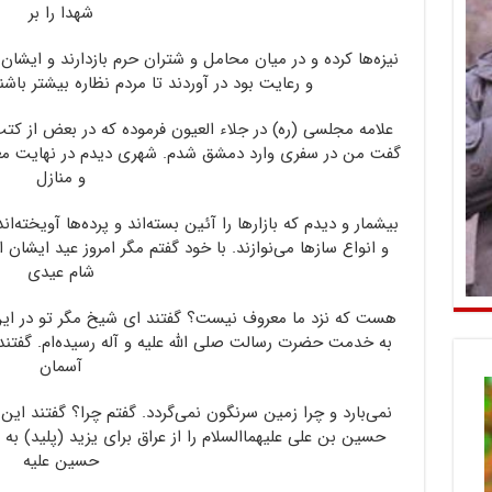
شهدا را بر
نیزه‌ها کرده و در میان محامل و شتران حرم بازدارند و ایشان
و رعایت بود در آوردند تا مردم نظاره بیشتر باشن
علامه مجلسی (ره) در جلاء العیون فرموده که در بعض از کت
گفت من در سفری وارد دمشق شدم. شهری دیدم در نهایت معمور
و منازل
بیشمار و دیدم که بازارها را آئین بسته‌اند و پرده‌ها آویخته‌ان
و انواع سازها می‌نوازند. با خود گفتم مگر امروز عید ایشان
شام عیدی
هست که نزد ما معروف نیست؟ گفتند ای شیخ مگر تو در ای
به خدمت حضرت رسالت صلی الله علیه و آله رسیده‌ام. گفتن
آسمان
نمی‌بارد و چرا زمین سرنگون نمی‌گردد. گفتم چرا؟ گفتند ا
حسین بن علی علیهماالسلام را از عراق برای یزید (پلید) به ه
حسین علیه