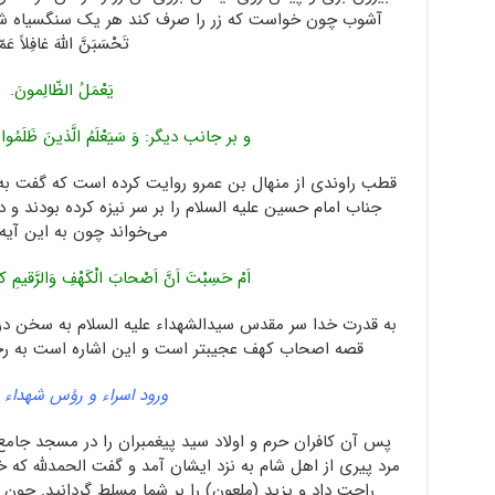
آشوب چون خواست که زر را صرف کند هر یک سنگسیاه شده 
تَحْسَبَنَّ اللهَ غافِلاً عَمّ
یَعْمَلُ الظّالِمونَ.
و بر جانب دیگر: وَ سَیَعْلَمُ الَّذینَ ظَلَمُوا اَیَّ
قطب راوندی از منهال بن عمرو روایت کرده است که گفت به
جناب امام حسین علیه السلام را بر سر نیزه کرده بودند
می‌خواند چون به این آیه
اَمْ حَسِبْتَ اَنَّ اَصْحابَ الْکَهْفِ وَالرَّقیمِ کا
به قدرت خدا سر مقدس سیدالشهداء علیه السلام به سخن درآ
قصه اصحاب کهف عجیبتر است و این اشاره است به ر
ورود اسراء و رؤس شهداء 
پس آن کافران حرم و اولاد سید پیغمبران را در مسجد جامع
مرد پیری از اهل شام به نزد ایشان آمد و گفت الحمدلله که خ
راحت داد و یزید (ملعون) را بر شما مسلط گردانید. چون