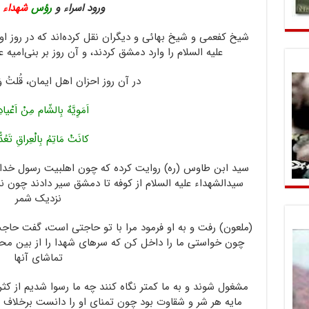
ورود اسراء و
رؤس
شهداء
ب
شیخ کفعمی و شیخ بهائی و دیگران نقل کرده‌اند که در رو
علیه السلام را وارد دمشق کردند، و آن روز بر بنی‌امیه
در آن روز احزان اهل ایمان، قُلتُ وَ 
اَمَوِیَّهٌ بِالشّام مِنْ اَعْیا
کانَتْ مَاتِمُ بِالْعِراقِ تَعُد
سید ابن طاوس (ره) روایت کرده که چون اهلبیت رسول خدا صل
سیدالشهداء علیه السلام از کوفه تا دمشق سیر دادند چون 
نزدیک شمر
(ملعون) رفت و به او فرمود مرا با تو حاجتی است،‌ گفت ح
چون خواستی ما را داخل کن که سرهای شهدا را از بین محام
تماشای آنها
مشغول شوند و به ما کمتر نگاه کنند چه ما رسوا شدیم از کث
مایه هر شر و شقاوت بود چون تمنای او را دانست برخلاف م