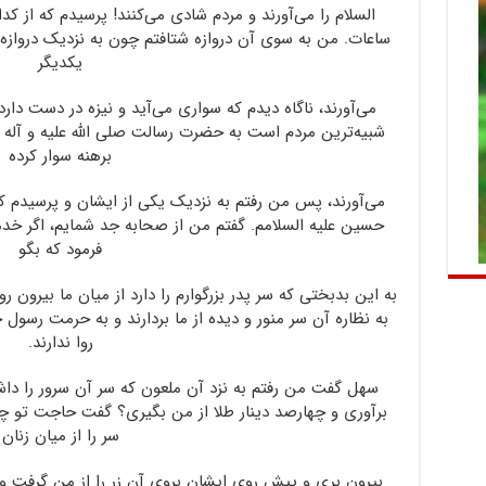
السلام را می‌آورند و مردم شادی می‌کنند! پرسیدم که از کدا
ساعات. من به سوی آن دروازه شتافتم چون به نزدیک دروازه 
یکدیگر
می‌آورند، ناگاه دیدم که سواری می‌آید و نیزه در دست دا
شبیه‌ترین مردم است به حضرت رسالت صلی الله علیه و آله 
برهنه سوار کرده
می‌آورند، پس من رفتم به نزدیک یکی از ایشان و پرسیدم 
حسین علیه السلامم. گفتم من از صحابه جد شمایم، اگر خدم
فرمود که بگو
به این بدبختی که سر پدر بزرگوارم را دارد از میان ما بیرون 
به نظاره آن سر منور و دیده از ما بردارند و به حرمت رسول خد
روا ندارند.
سهل گفت من رفتم به نزد آن ملعون که سر آن سرور را د
برآوری و چهارصد دینار طلا از من بگیری؟ گفت حاجت تو
سر را از میان زنان
بیرون بری و پیش روی ایشان بروی آن زر را از من گرفت و 