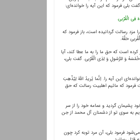
گفت بلی فرمود که این آیه را خوانده‌ای:
َّهَ فِی الْقُرْبی.
 مزد رسالت گردانیده است، باز فرمود که
ربی حَقَّهُ.
 کرده است که حق ما را به ما عطا کند، آیا
 خًمُسَهُ وَ للرَّسُولِ وَ لِذِی الْقُرْبی. گفت بلی،
 این آیه را. اِنَّما یُریدُ اللهُ لِیْذْهِبَ
بلی، حضرت فرمود که مائیم اهلبیت رسالت که حق
ود پشیمان گردید و عمامه خود را از سر
ویم به سوی تو از دشمنان آل محمد از جن
‌شود فرمود بلی، آن مرد توبه کرد چون
به قتل رسانید.