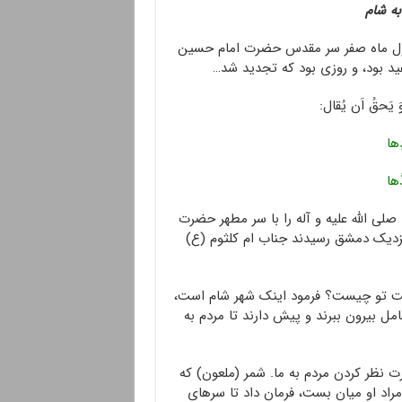
ه شام
ز اول ماه صفر سر مقدس حضرت امام حسین
 عید بود، و روزی بود که تجدید شد…
یَحقُ اَن یُقال:
دِها
ُّها
ی الله علیه و آله را با سر مطهر حضرت
نزدیک دمشق رسیدند جناب ام کلثوم (ع)
اجت تو چیست؟ فرمود اینک شهر شام است،
ل بیرون ببرند و پیش دارند تا مردم به
رت نظر کردن مردم به ما. شمر (ملعون) که
راد او میان بست، فرمان داد تا سرهای