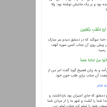
بود و بر یک جانبش نوشته بود: وَلا
ا
 مُنْقَلَبٍ یَنْقَلِبُونَ.
 خدا سوگند که در دمشق دیدم سر مبارک
 و در پیش روی آن جناب کسی سوره کهف
 رسید:
نُوا مِنْ ایاتِنا عَجَباً.
مد و به زبان فصیح گویا گفت امر من از
جعت آن جناب برای طلب خون خود.
به شام
 دمشق که جای اسیران بود بازداشتند، و
دا شما را کشت و شهر ما را از مردان شما
 سخن خود را تمام کرد جناب امام زین