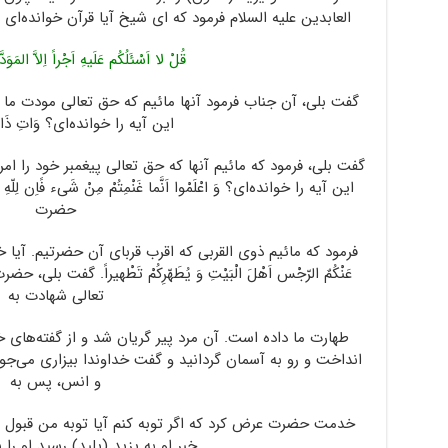
العابدین علیه السلام فرمود که ای شیخ آیا قرآن خوانده‌ای 
قُلْ لا اَسْئَلُکُم عَلَیهِ اَجْراً اِلاَّ المَوَد
گفت بلی، آن جناب فرمود آنها مائیم که حق تعالی مودت ما را
این آیه را خوانده‌ای؟ وَاتِ ذَالْقُ
گفت بلی، فرمود که مائیم آنها که حق تعالی پیغمبر خود را امر
این آیه را خوانده‌ای؟ وَ اعْلَمْوا اَنَّما غَنْمِتُمْ مِنْ شَیء فًاِن لِلّهِ
حضرت
فرمود که مائیم ذوی القربی که اقرب قربای آن حضرتیم. آیا خوانده‌ای
عَنْکُمٌ الرّجْس اَهْلَ الْبَیْتِ وَ یُطَهّرِکُمْ تَطْهیراً. گفت 
تعالی شهادت به
طهارت ما داده است. آن مرد پیر گریان شد و از گفته‌های خ
انداخت و رو به آسمان گردانید و گفت خداوندا بیزاری می‌ج
و انس، پس به
خدمت حضرت عرض کرد که اگر توبه کنم آیا توبه من قبول می
خبر او به یزید (پلید) رسید او را 