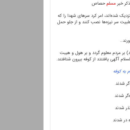
کر خبر
مسلم
حصاص
زدیک شده‌اند، امر کرد سرهای شهدا را که
لبیت سر نیزه‌ها نصب کنند و از جلو حمل
ورند…
ید) بر مردم معلوم گردد و بر هول و هیبت
لام آگهی یافتنتد از کوفه بیرون شتافتند.
م به کوفه
‌گر شدند
گر شدند
ذر شدند
ه در شدند