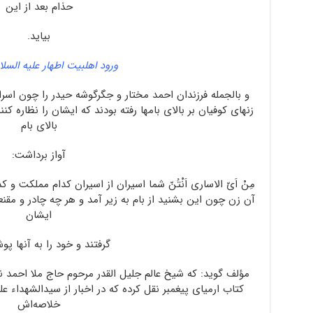
حذام بعد از این
بیاید.
ورود اهلبیت اطهار علیه السلا
و بالجمله فرزندان احمد مختار و جگرگوشه حیدر را چون اسرای
زنهای کوفیان بر بالای بامها رفته بودند که ایشان را نظاره کنن
بالای بام
آواز برداشت:
مِنْ اَیّ الاساری اَنْتُنّ شما اسیران از اسیران کدام مملکت و کدا
آن زن چون این بشنید از بام به زیر آمد و هر چه چادر و مق
ایشان
گرفتند و خود را به آنها پوش
مؤلف گوید: که شیخ عالم جلیل القدر مرحوم حاج ملا احمد نراق
کتاب ارمیای پیغمبر نقل کرده که در اخبار از سیدالشهداء ع
خلاصه‌اش