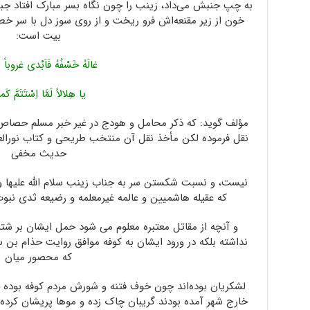
به چپ جنبش می‌داد، زینب را چون نگاه بسر مبارک افتاد جب
خون از زیر مقنعه‌اش فرو ریخت و از روی سوز دل با سر خط
بیت است:
غالَهُ خَسْفُهُ فَاَبْدی غروباً
یا هِلالاً لَمَّا اِسْتَتَمَّ کَما
مؤلف گوید: که ذکر محامل و هودج در غیر خبر مسلم حصاص 
نقل فرموده لکن مأخذ نقل آن منتخب طریحی و کتاب نورال
حدیث مخفی
نیست، و نسبت شکستن سر به جناب زینب سلام الله علیها و 
که عقیله هاشمیین و عالمه غیرمعلمه و رضیعه‌ ثدی نب
و آنچه از مقاتل معتبره معلوم می شود حمل ایشان بر شت
نداشته بلکه در ورود ایشان به کوفه موافق روایت حذام بن ست
که محصور میان
لشکریان بوده‌اند چون خوف فتنه و شورش مردم کوفه بوده چه
خارج شهر آمده بودند گریبان چاک زده و موها پریشان کرده 