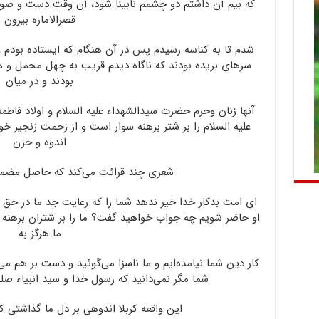
که بیم آن داشتم دو چشمم نابینا شود، آن وقت دست و صور
قصرالاماره بیرون
شدم تا به کناسه رسیدم پس در آن هنگام که ایستاده بودم و
سرهای بریده بودند که ناگاه دیدم قریب به چهل محمل و ه
بودند و در میان
آنها زنان وحرم حضرت سیدالشهداء علیه السلام و اولاد فاطمه
علیه السلام را بر شتر برهنه سوار است و از زحمت زنجیر 
اندوه و حزن
شعری چند قرائت می‌کند که حاصل مضمو
ای امت بدکار خدا خیر ندهد شما را که رعایت جد ما در حق ما
او حاضر شویم چه جواب خواهید گفت؟ ما را بر شتران برهنه سوا
ما هرگز به
کار دین شما نیامده‌ایم و ما ناسزا می‌گوئید و دست بر هم می
شما مگر نمی‌دانید که رسول خدا و سید انبیاء صلی
این واقعه کربلا اندوهی بر دل ما گذاشتی ک