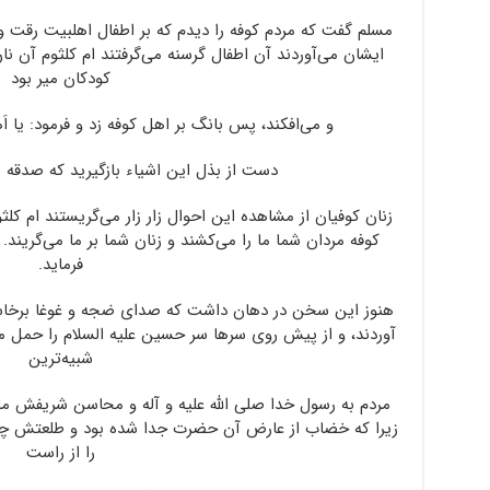
مسلم گفت که مردم کوفه را دیدم که بر اطفال اهلبیت رقت و ت
ایشان می‌آوردند آن اطفال گرسنه می‌گرفتند ام کلثوم آن نان
کودکان میر بود
و می‌افکند، پس بانگ بر اهل کوفه زد و فرمود: یا اَهْلَ الْکُوف
دست از بذل این اشیاء بازگیرید که صدقه ب
زنان کوفیان از مشاهده این احوال زار زار می‌گریستند ام کل
کوفه مردان شما ما را می‌کشند و زنان شما بر ما می‌گریند.
فرماید.
هنوز این سخن در دهان داشت که صدای ضجه و غوغا برخاست 
آوردند، و از پیش روی سرها سر حسین علیه السلام را حمل می
شبیه‌ترین
مردم به رسول خدا صلی الله علیه و آله و محاسن شریفش ما
زیرا که خضاب از عارض آن حضرت جدا شده بود و طلعتش چ
را از راست