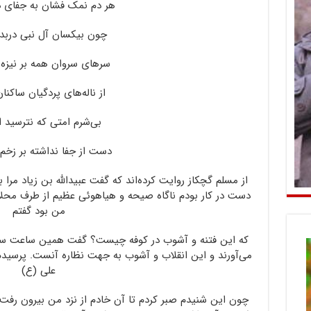
هر دم نمک فشان به جفای د
چون بیکسان آل نبی دربد
سرهای سروان همه بر نیزه 
از ناله‌های پردگیان ساکن
بی‌شرم امتی که نترسید ا
دست از جفا نداشته بر زخم
از مسلم گچکاز روایت کرده‌اند که گفت عبیدالله بن زیاد مرا ب
دست در کار بودم ناگاه صیحه و هیاهوئی عظیم از طرف محل
من بود گفتم
که این فتنه و آشوب در کوفه چیست؟ گفت همین ساعت سر م
می‌آورند و این انقلاب و آشوب به جهت نظاره آنست. پرسی
علی (ع)
چون این شنیدم صبر کردم تا آن خادم از نزد من بیرون ر