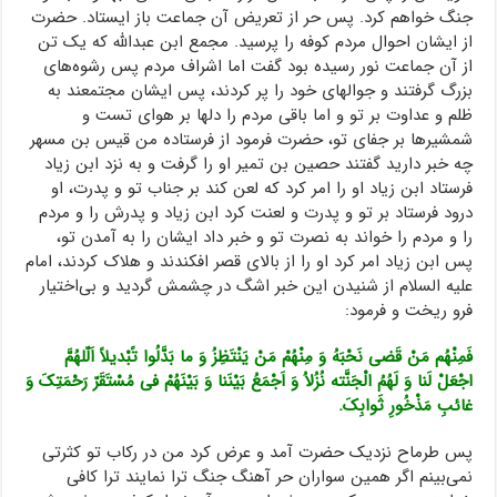
جنگ خواهم کرد. پس حر از تعریض آن جماعت باز ایستاد. حضرت
از ایشان احوال مردم کوفه را پرسید. مجمع ابن عبدالله که یک تن
از آن جماعت نور رسیده بود گفت اما اشراف مردم پس رشوه‌های
بزرگ گرفتند و جوالهای خود را پر کردند، پس ایشان مجتمعند به
ظلم و عداوت بر تو و اما باقی مردم را دلها بر هوای تست و
شمشیرها بر جفای تو، حضرت فرمود از فرستاده من قیس بن مسهر
چه خبر دارید گفتند حصین بن تمیر او را گرفت و به نزد ابن زیاد
فرستاد ابن زیاد او را امر کرد که لعن کند بر جناب تو و پدرت، او
درود فرستاد بر تو و پدرت و لعنت کرد ابن زیاد و پدرش را و مردم
را و مردم را خواند به نصرت تو و خبر داد ایشان را به آمدن تو،
پس ابن زیاد امر کرد او را از بالای قصر افکندند و هلاک کردند، امام
علیه السلام از شنیدن این خبر اشگ در چشمش گردید و بی‌اختیار
فرو ریخت و فرمود:
فَمِنْهُم مَنْ قَضی نَحْبَهُ وَ مِنْهُمْ مَنْ یَنْتَظِزُ وَ ما بَدَّلُوا تًبْدیلاً اَلّلهُمَّ
اجْعَلْ لَنا وَ لَهُمُ الْجَنَّته نُزُلاُ وَ اَجْمَعُ بَیْنَنا وَ بَیْنَهُمْ فی مُسْتَقَرّ رَحْمَتِکَ وَ
غائبِ مَذْخُورِ ثَوابِکَ.
پس طرماح نزدیک حضرت آمد و عرض کرد من در رکاب تو کثرتی
نمی‌بینم اگر همین سواران حر آهنگ جنگ ترا نمایند ترا کافی