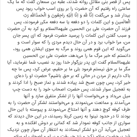
پس از قصر بنی مقاتل روانه شدند، عقبه بن سمعان گفت که ما یک
ساعتی راه رفتیم که آن حضرت را بر روی اسب خواب ربود پس
بیدار شد و می‌گفت اِنّآ للهِ وَ اِنّا اِلَیْهِ راجِعُونَ وَ الْحَمدُاللهِ رَبّ
الْعالَمینَ و این کلمات را دو دفعه یا سه دفعه مکرر فرمودند، پس
فرزند آن حضرت علی بن الحسین علیهماالسلام رو کرد به آن حضرت
و سبب گفتن این کلمات را پرسید حضرت فرمود که ای پسر جان
من، مرا خواب برد و در آن حال دیدم مردی را که سوار است و
می‌گوید که این قوم همی روند و مرگ به سوی ایشان همی رود،
دانستم که خبر مرگ ما را می‌دهد، حضرت علی بن الحسین
علیهماالسلام گفت ای پدر بزرگوار خدا روز بد نصیب شما نفرماید، آیا
مگر ما بر حق نیستم فرمود بلی ما بر حقیم، عرض کرد، پس ما چه
باک داریم از مردن در حالی که بر حق باشیم؟ حضرت او را دعای
خیر کرد، پس چون صبح شد پیاده شدند و نماز صبح را ادا کردند و
به تعجیل سوار شدند، پس حضرت اصحاب خود را به دست چپ
میل می‌داد و می‌خواست آنها را از لشکر متفرق سازد و آنها
می‌آمدند و ممانعت می‌نمودند و می‌خواستند لشکر آن حضرت را به
طرف کوفه کوچ دهند و آنها امتناع می‌نمودند و پیوسته با این حال
بودند تا در حدود نینوا به زمین کربلا رسیدند، در این حال دیدند که
سواری از جانب کوفه نمودار شد که کمانی بر دوش افکنده و به
تعجیل می‌آید آن دو لشکر ایستادند به انتظار آن سوار چون نزدیک
شد بر حضرت سلام نکرد و نزد حر رفت و بر او و اصحاب او سلام