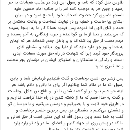
طاوس نقل کرده که نامه و رسول ابن زیاد در عذیب هجانات به حر
رسید و چون حر به موجب نامه امر را بر جناب امام حسین علیه
السلام تضییق کرد حضرت اصحاب خود را جمع نمود و در میان
ایشان بپا خاست و خطبه‌ای در نهایت فصاحت و بلاغت مشتمل بر
حمد و ثنای الهی ادا نموده پس فرمود همانا کار ما به اینجا رسیده
که می‌بینید و دنیا از ما رو گردانیده و جرعه زندگانی به آخر رسیده و
مردم دست از حق برداشته‌اند و بر باطل جمع شده‌اند هر که ایمان
به خدا و روز جزا دارد باید که از دنیا روی برتابد و مشتاق لقای
پروردگار خود گردد زیرا که شهادت در راه حق مورث سعادت ابدی
است، و زندگی با ستمکاران و استیلای ایشان بر مؤمنان بجز محنت
و عنا ثمری ندارد.
پس زهیر بن القین برخاست و گفت شنیدیم فرمایش شما را یابن
رسول الله ما در مقام شما چنانیم اگر برای ما باقی و دائم باشد هر
آینه خواهیم نمود بر او کشته شدن با ترا. و نافع بن هلال برخاست
و گفت به خدا قسم که ما از کشته شدن در راه خدا کراهت نداریم و
در طریق خود ثابت و با بصیرتیم و دوستی می‌کنیم و با دوستان تو
و دشمنی می‌کنیم با دشمنان تو. پس بریربن خضیر برخاست و
گفت به خدا قسم یابن رسول الله که این منتی است از حق تعالی بر
ما که در پیش روی تو جهاد کنیم و اعضای ما در راه تو پاره پاره
شود پس جد تو شفاعت کند مارا در روز جزا.