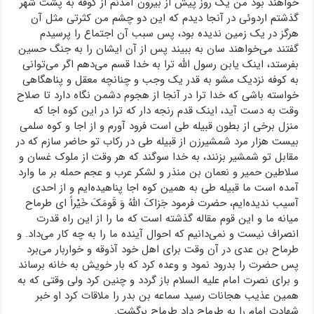
خواهند بود من یک روز پیش از بیرون آمدنم از کوفه به پشت شهر
گذشتم اردوئی در آنجا دیدم که این دو چشم من کثرتی مثل آن
هرگز در یک زمین ندیده بود، پس سبب آن اجتماع را پرسیدم
گفتند می‌خواهند سان به ببیند پس از آن ایشان را به جنگ حسین
بفرستد، اینک یابن رسول الله ترا به خدا قسم می‌دهم اگر می‌توانی
به کوفه نزدیک مشو به قدر یک وجب و چنانچه معقل و پناهگاهی
خواسته باشی که خدا ترا در آنجا از هجوم دشمن نگاه دارد تا صلاح
وقت به دست آید، اینک قدم رنجه دار که ترا در این کوه اجا که
منزل برخی از بطون قبیله طی است فرود آورم و از اجا و کوه سلمی
بیست هزار مرد شمشیرزن از قبیله طی در رکاب تو حاضر سازم که در
مقابل تو شمشیر بزنند، به خدا سوگند که هر وقت از ملوک غسان و
سلاطین حمیر و نعمان بن منذر و لشکر عرب و عجم حمله بر ما وارد
آمده است ما قبیله طی به همین کوه اجا پناهیده‌ایم و از احدی
آسیب ندیده‌ایم، حضرت فرمود جَزاکَ اللهُ وَ قَومَکَ خَیْراً ای طرماح
میانه ما و این قوم مقاله گذشته است که ما را از این راه قدرت
انصراف نیست و نمی‌دانیم که احوال آینده ما را به چه کار می‌داد. و
طرماح بن عدی در آن وقت برای اهل خود آذوقه و خواربار می‌برد
پس حضرت را بدرود نمود و وعده کرد که بار خویش به خانه برساند
و برای نصرت امام علیه السلام باز گردد و چنین کرد ولی وقتی که به
همین عذیب هجانات رسید سماعه بن بدر را ملاقات کرد او خبر
شهادت امام را به طرماح داد طرماح برگشت.