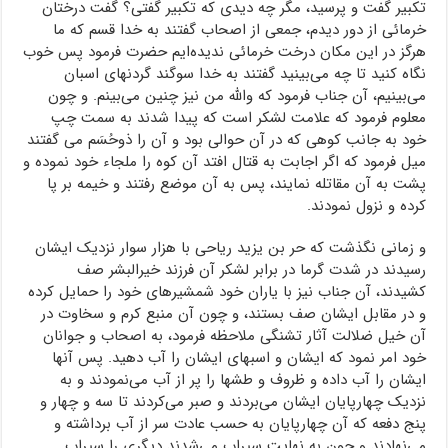
تکبیر گفت و پرسید، مگر چه دیدی که تکبیر گفتی؟ گفت درختان
خرمائی از دور دیدم، جمعی از اصحاب گفتند به خدا قسم که ما
هرگز در این مکان درخت خرمائی ندیده‌ایم حضرت فرمود پس خوب
نگاه کنید تا چه می‌بینید گفتند به خدا سوگند گردنهای اسبان
می‌بینیم، آن جناب فرمود که والله من نیز چنین می‌بینم. و چون
معلوم فرمود که علامت لشکر است که پیدا شدند به سمت چپ
خود به جانب کوهی که در آن حوالی بود و آن را ذوحُسَم می گفتند
میل فرمود که اگر اجابت به قتال افتد آن کوه را ملجاء خود نموده و
پشت به آن مقاتله نمایند، پس به آن موضع رفتند و خیمه بر پا
کرده و نزول نمودند.
و زمانی نگذشت که حر بن یزید ریاحی با هزار سوار نزدیک ایشان
رسیدند در شدت گرما در برابر لشکر آن فرزند خیرالبشر صف
کشیدند، آن جناب نیز با یاران خود شمشیرهای خود را حمایل کرده
و در مقابل ایشان صف بستند، و چون آن منبع کرم و سخاوت در
آن خیل ضلالت آثار تشنگی ملاحظه فرمود، به اصحاب و جوانان
خود امر نمود که ایشان و اسبهای ایشان را آب دهید. پس آنها
ایشان را آب داده و ظروف و طشها را پر از آب می‌نمودند و به
نزدیک چهارپایان ایشان می‌بردند و صبر می‌کردند تا سه و چهار و
پنج دفعه که آن چهارپایان به حسب عادت سر از آب برداشته و
می‌نهادند و چون به نهایت سیراب می‌شدند دیگری را سیراب