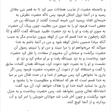
و بالجمله حضرت از عذیب هجانات سیر کرد تا به قصر بنی مقاتل
رسید و در آنجا نزول اجلال فرمود پس ناگه حضرت نظرش به
خیمه‌ای افتاد پرسید این خیمه کیست گفتند از عبیدالله بن حر
جعفی است فرمود او را به سوی من بطلبید، چون پیک آن حضرت
به سوی او رفت و او را به نزد حضرت طلبید عبیدالله گفت اَنّآللهِ وَ اِنّا
اِلَیْهِ راجِعُونَ به خدا قسم که من از کوفه بیرون نیامدم مگر به سبب
آنکه مبادا حسین داخل کوفه شود و من در آنجا باشم به خدا
سوگند که می‌خواهم او را مرا نبیند و من او را نبینم، رسول آن
حضرت برگشت و سخنان آن محروم از سعادت را نقل کرد حضرت
خود برخاست و به نزد عبیدالله رفت و بر او سلام کرد و نزد او
نشست و او را به نصرت خود دعوت کرد، عبیدالله همان کلمات سابق
را گفت و استقاله کرد از دعوت آن حضرت، حضرت فرمود پس اگر
یاری ما نخواهی کرد پس بپرهیز از خدا و در صدد قتال من بر میا
به خدا قسم است که هر که استغاثه و مظلومیت ما را بشنود و
یاری ما ننماید البته خدا او را هلاک خواهد کرد، آن مرد گفت
انشاءالله تعالی چنین نخواهد شد، پس حضرت برخاست و به منزل
خود برگشت، و چون آخر شب شد جوانان خویش را امر کرد و آب
بردارند و از آنجا کوچ کنند.