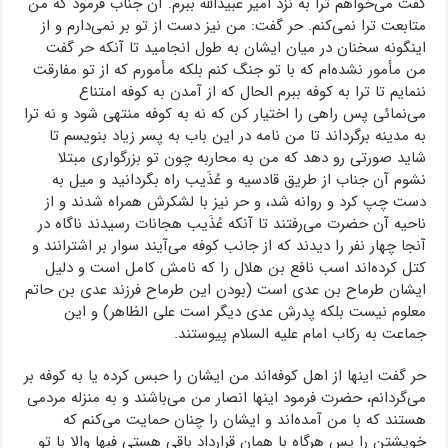
گفت می‌خواهم ترا به نزد امیر عبیدالله ببرم. آن جناب فرمود که من
متابعت ترا نمی‌کنم. حر گفت: من نیز دست از تو بر نمی‌دارم و از
اینگونه سخنان در میان ایشان به طول انجامید تا آنکه حر گفت
من مأمور نشده‌ام که با تو جنگ کنم بلکه مأمورم که از تو مفارقت
ننمایم تا ترا به کوفه ببرم الحال که از آمدن به کوفه امتناع
می‌نمائی پس راهی را اختیار کن که نه به کوفه منتهی شود و نه ترا
به مدینه برگرداند تا من نامه در این باب به پسر زیاد بنویسم تا
شاید صورتی رو دهد که من به محاربه چون تو بزرگواری مبتلا
نشوم آن جناب از طریق قادسیه و عُذَیب راه بگردانید و میل به
دست چپ کرد و روانه شد، و حر نیز با لشکرش همراه شدند و از
ناحیه آن حضرت می‌رفتند تا آنکه عُذَیب هجانات رسیدند ناگاه در
آنجا چهار نفر را دیدند که از جانب کوفه می‌آیند سوار بر اشترانند و
کتل کرده‌اند اسب نافع بن هلال را که نامش کامل است و دلیل
ایشان طرماح بن عدی است (بودن این طرماح فرزند عدی بن حاتم
معلوم نیست بلکه پدرش عدی دیگر است علی الظاهر) و این
جماعت به رکاب امام علیه السلام پیوستند.
حر گفت اینها از اهل کوفه‌اند من ایشان را حبس کرده یا به کوفه بر
می‌گردانم، حضرت فرمود اینها انصار من می‌باشند و به منزله مردمی
هستند که با من آمده‌اند و ایشان را چنان حمایت می‌کنم که
خویشتن را پس هرگاه با همان قرارداد باقی هستی فبها والا با تو