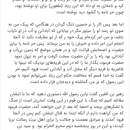
کرد و نامه‌ای به او داد که ابن زیاد (ملعون) برای او نوشته بود،
چون حر نامه را گشود دید نوشته است:
اما بعد پس کار را بر حسین تنگ گردان در هنگامی که پیک من به
سوی تو رسد او را میاور مگر در بیابانی که آبادانی و آب در او نایاب
باشد، و من امر کرده‌ام پیک خود ر که از تو مفارقت نکند تا آنجا
انجام این امر داده و خبرش را به من برساند. پس حر نامه را برای
حضرت و اصحابش قرائت کرد و در همان موضع که زمین بی‌آب و
آبادانی بود راه را بر ‌آن حضرت سخت گرفت و امر به نزول نمود.
حضرت فرمود، بگذار ما را که در این قریه‌های نزدیک که نینوا یا
غاضریه یا قریه دیگر که محل آب و آبادانی است فرود آئیم، حر
گفت به خدا قسم که مخالفت حکم ابن زیاد نمی‌توانم نمود با بودن
این رسول که بر من گماشته و دیده‌بان قرار داده است.
زهیر بن القین گفت یابن رسول الله دستوری دهید که ما با ایشان
مقاتله کنیم که جنگ با این قوم در این وقت آسان‌تر است از جنگ
با لشکرهای بیحد و احصا که بعد از این خواهند آمد، حضرت فرمود
که من کراهت دارم از آنکه ابتدا به قتال ایشان کنم پس در آنجا
فرود آمدند و سرادق عصمت و جلالت را برای اهل بیت رسالت برپا
کردند، و این در روز پنجشنبه دوم محرم الحرام بود. و سید بن