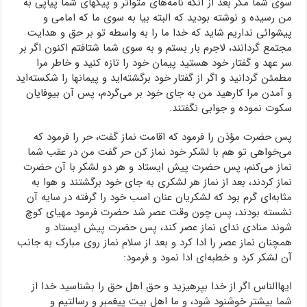
سوی شما مگر بعد از آنکه نامه‌های متواتر و پیکهای شما پیاپی به
من رسیده و نوشته بودید که البته بیا به سوی ما که امامی و
پیشوائی نداریم شاید که خدا ما را به واسطه تو بر حق و هدایت
مجتمع گردانند، لاجرم بار بستم و به سوی شما شتافتم اکنون اگر بر
سر عهد و گفتار خود هستید پیمان خود را تازه کنید و خاطر مرا
مطمئن گردانید و اگر از گفتار خود برگشته‌اید و پیمانها را شکسته‌اید
و آمدن مرا کارهید من به جای خود بر می‌گردم، پس آن بیوفایان
سکوت نموده و جوابی نگفتند.
پس حضرت مؤ‌ذن را فرمود که اقامت نماز گفت، حر را فرمود که
می‌خواهی تو هم با لشکر خود نماز کن حر گفت من در عقب شما
نماز می‌کنم، پس حضرت پیش ایستاد و هر دو لشکر با آن حضرت
نماز کردند، بعد از نماز هر لشکری به جای خود برگشتند و هوا به
مثابه‌ای گرم بود که لشکریان عنان اسب خود را گرفته در سایه آن
نشسته بودند، پس چون وقت عصر شد حضرت فرمود مهیای کوچ
شوند منادی ندای نماز عصر کند، پس حضرت پیش ایستاد و
همچنان نماز عصر را ادا کرد و بعد از سلام نماز روی مبارک به جانب
آن لشکر کرد و خطبه‌ای ادا نمود و فرمود:
ایهاالناس اگر از خدا بپرهیزید و حق اهل حق را بشناسید خدا از
شما بیشتر خوشنود شود، و ما اهل بیت پیغمبر و رسالتیم و