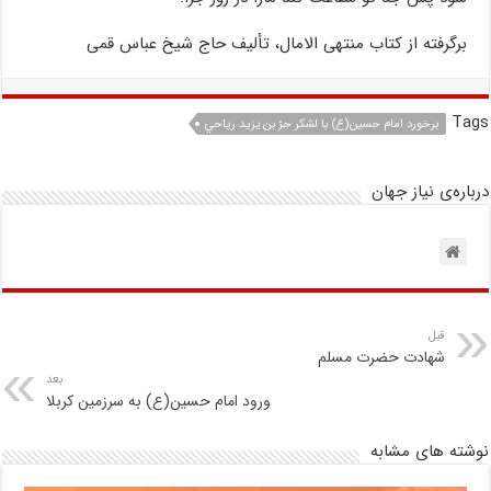
برگرفته از کتاب منتهی الامال، تألیف حاج شیخ عباس قمی
Tags
برخورد امام حسين(ع) با لشکر حرّ بن يزيد رياحي
درباره‌ی نیاز جهان
قبل
شهادت حضرت مسلم
بعد
ورود امام حسین(ع) به سرزمین کربلا
نوشته های مشابه