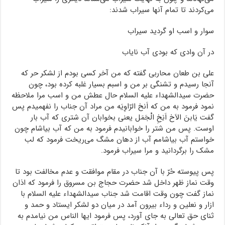
می‌کردند تا تمام آنها سیراب شدند:
سوار و اسب او گردید سیراب
در آن وادی که بودی آب نایاب
علی بن طعان محاربی گفته که من آخر کسی بودم از لشکر حر که
آنجا رسیدم و تشنگی بر من و اسبم بسیار غلبه کرده بود، چون
حضرت سیدالشهداء علیه السلام حال عطش من و اسب مرا ملاحظه
نمود فرمود به من که اَنخ الرّاوِیَه من مراد آن جناب را نفهمیدم پس
گفت یَابنَ الاَخ اَنِخِ الْجَمَل یعنی بخوابان آن شتری که آب بار
اوست. پس من شتر را خوابانیدم فرمود به من که آب بیاشام چون
خواستم آب بیاشامم آب از دهان مشگ می‌ریخت فرمود که لب
مشک را برگردانید و مرا سیراب فرمود.
پس پیوسته حُرّ با آن جناب در مقام موافقت و عدم مخالفت بود تا
وقت نماز ظهر داخل شد حضرت حجاج بن مسروق را فرمود که اذان
نماز گفت چون وقت اقامت شد جناب سیدالشهداء علیه السلام با
ازار و نعلین و رداء بیرون آمد در میان دو لشکر ایستاد و حمد و
ثنای حق تعالی به جای آورد، پس فرمود ایها الناس من نیامدم به