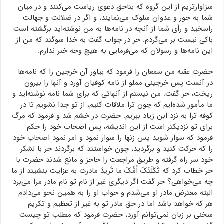
سزاوارتریم از این گروه که بناحق دعوی ریاست می‌کنند و در میان
شما به جور و عدوان سلوک می‌نمایند، و اگر در ضلالت و جهالت
راسخید و رأی شما از آنچه در نامه‌ها به من نوشته‌اید برگشته است
باکی نیست بر می‌گردم. حر در جواب گفت به خدا سوگند که من از
این نامه‌ها و رسولان که می‌فرمایی به هیچ وجه خبر ندارم.
حضرت عقبه ‌من ‌سمعان را فرمود که بیاور آن خرجین را که نامه‌ها
در آنست پس خرجینی مملو از نامه کوفیان آورد و آنها را بیرون
ریخت، حر گفت: من نیستم از آنهائی که برای شما نامه نوشته‌اید و
ما مأمور شده‌ایم که چون ترا ملاقات کنیم، از تو جدا نشویم تا در
کوفه ترا به نزد ابن زیاد ببریم. حضرت در خشم شد و فرمود که مرگ
برای تو نزدیکتر است از این اندیشه، پس اصحاب خود را حکم
فرمود که سوار شوید پس زنها را سوار نمود و امر نمود اصحاب خود
را که حرکت کنید و برگردید، چون خواستند که برگردند حر با لشکر
خود سر راه گرفته و طریق مراجعت را حاجز و مانع شدند حضرت با
حر خطاب کرد که ثَکَلَتَکَ اُمُّکَ ما تُریدُ مادرت به عزایت بنشیند از ما
چه می‌خواهی؟ حر گفت اگر دیگری غیر از نام تو نام مادر مرا می‌برد
البته معترض مادر او می‌شدم و جواب او را به همین نحو می‌دادم
هر که خواهد باشد اما در حق مادر تو به غیر از تعظیم و تکریم
سخنی بر زبان نمی‌توانم آورد، حضرت فرمود که مطلب تو چیست