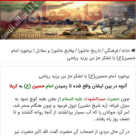
خانه
/
فرهنگی
/
تاریخ عاشورا
/
وقایع عاشورا و مقاتل
/
برخورد امام
حسین(ع) با لشکر حرّ بن یزید ریاحی
برخورد امام حسین(ع) با لشکر حرّ بن یزید ریاحی
آنچه در بین ایشان واقع شده تا رسیدن
امام
حسین
(ع)
به
کربلا
چون
حضرت
سیدالشهداء
علیه السلام
از بطن عقبه کوچ نمود به
منزل شراف (به شیخ نشین) نزول فرمود و چون هنگام سحر شد،
امر کرد جوانان را که آب بسیار برداشتند از آنجا روانه گشتند و تا
نصف روز راه رفتند…
در آن حال مردی از اصحاب آن حضرت گفت الله اکبر حضرت نیز