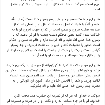
عری است، سوگند به خدا که قتال با او از جهاد با مشرکین افضل
است.
هان ای جماعت حسین بن علی پسر رسول خدا است (صلی الله
علیه و آله) با شرافت اصل و حصافت عقل او را فضلی است از
هندسه صفت بیرون و علمی است از اندازه جهت افزون او را به
خلافت سلام کنید یعنی محکم دست بیعت با او فرا دهید که با
رسول خدا صلی الله علیه و آله قرابت دارد و عالم به سنن و احکام
است صغیر را عطوفت کند و کبیر را ملاطفت فرماید، و چه بسیار
گرامی است رعیت را رعایت او و امت را امامت او لاجرم خداوند او
را بر خلق حجت فرستاد و موعظت او را ابلاغ داد.
هان ای مردم ملاحظه کنید تا کورکورانه از نور حق به یکسوی خیمه
نزنید و خویشتن را در وادی ضلالت و باطل نیفکنید، همانا صخر بن
قیس یعنی احنف در یوم جمل از رکاب امیر المومنین علیه السلام
تقاعد ورزید و شما را آلایش خذلان داد، اکنون آن آلودگی را به
نصرت پسر رسول خدا صلی الله علیه و آله بشوئید.
سوگند با خدای که هر که از نصرت آن حضرت مسامحت آغازد
خداوند او را در چاه مذلت اندازد و ذلت او را در عترت و عشیرت او