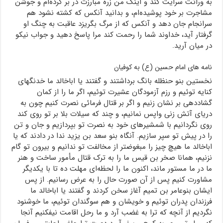
به وراثت سرایت کند و اینک من زره مبارزت در بر کرده‌ام و جوشن
مشاجرت بر خود پوشیده‌ام، و بدانید آنکس که کشته نشود هم
سرانجام جان دهد و آنکس که از مرگ بگریزد عاقبت به چنگ او
گرفتار آید، خداوند شما را رحمت کند مرا پاسخ دهید و جواب نیکو
در میان آرید.
نامه های امام حسین (ع) به کوفیان
نخستین بنو حنظله بانگ برداشتند و گفتند یا اباخالد ما خدنگهای
کنایه توئیم و رزم آزمودگان عشیرت توئیم، اگر ما را از کمان
گشاددهی بر نشان زنیم و اگر بر قتال فرمائی نصرت کنیم چون به
دریای آتش زنی واپس نمانیم، و چند که سیلات بلا بر تو روی کند
روی نگردانیم با شمشیرهای خود به نصرت تو بپردازیم و جان و تن
را در پیش تو سپر سازیم. آنگاه بنو سعد بن یزید ندا در دادند که یا
اباخالد ما هیچ چیز را مبغوضتر از مخالفت تو ندانیم و بیرون تو گام
نزنیم، همانا صخر بن قیس ما را به ترک قتال مأمور ساخت و هنر
ما در ما مستور ماند، اکنون ما را لحظه‌‌ای مهلت ده تا با یکدیگر
مشاورت کنیم پس از آن صورت حال را به عرض رسانیم. از پس
ایشان بنوعامر بن تمیم آغاز سخن کردند و گفتند یا اباخالد ما
فرزندان پدران توئیم و خویشان و هم سوگندان توئیم، ما خوشنود
نگردیم از آنچه که ترا به غضب آرد و ما رحل اقامت نیفکنیم آنجا