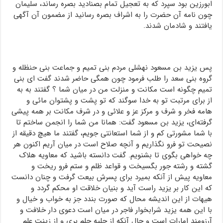
ابورزین بود سپرد که به تعجیل تمام بصنادید بصره رساند، سلیمان
چون نامه آن حضرت را به اشراف بصره رسانید از مضمون آن آگهی
یافتند و شادمان شدند.
پس یزید بن مسعود نهشلی مردم بنی تمیم و جماعت بنی حنظله و
گروه بنی سعد را طلب فرمود چون همگی حاضر شدند گفت ای بنی
تمیم چگونه است مکانت و منزلت من در میان شما ؟ گفتند به به
از برای مرتبت تو به خدا سوگند که تو پشت و پشتوان مائی و
هامه فخر و شرف و مرکز عز و علائی و در شرف مکانت بر همه پیشی
گرفته‌ای، یزید بن مسعود گفت: همانا من شما را انجمن ساختم تا
با شما مشورتی کم و از شما استعانتی جویم، گفتند ما هیچ دقیقه از
نصیحت تو فرو نگذاریم و آنچه صلاح است در میان آریم اکنون هر
چه خواهی بگوی تا بشنویم. گفت دانسته باشید که معاویه هلاک
گشته و رشته جور بگسیخت و قواعد ظلم و ستم فرو ریخت و
معاویه پیش از آنکه بمیرد برای پسرش بیعت گرفت و چنان دانست
که این کار بر یزید راست آید و بنیان خلاقت او محکم گردد و
هیهات از این اندیشه محال که صورت بندد جز به خواب و خیال و
با این همه یزید شرابخوار فاجر در میان است دعوی دار خلافت و
آرزومند امارات است و حال آنکه از حلیه حلم بری و از زینت علم