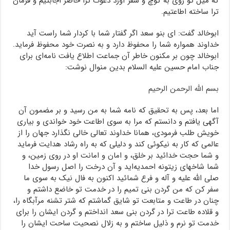
که میل تو روی به کوچ و سفر آورد دعوت ترا حاضر اجابتیم و فرمان
ترا ساخته اطاعتیم.
ابوخالد گفت: ای بنو سعد اگر گفتار شما با کردار شما راست آید
خداوند همواره شما را محفوظ دارد و به نصرت خود محفوظ فرماید.
ابوخالد چون بر مکنون خاطر آن جماعت اطلاع یافت نامه‌ای برای
جناب امام حسین علیه السلام بدین منوال نوشت:
بسم الله الرحمن الرحیم
اما بعد، پس به تحقیق که نامه شما به من رسید و بر مضمون آن
آگهی یافتم و دانستم که مرا به سوی اطاعت خود خواندی و بیاری
خویش طلب فرمودی، همانا خداوند تعالی خالی نگذارد جهان را از
عالمی که کار به نیکوئی کند و دلیلی که به راه رشاد هدایت فرماید
و شما حجت خدائید بر خلق، و امان و امانت او در روی زمین، و
شما شاخهای زیتونه احمدیه‌اید و آن درخت را اصل رسول خدا
صلی الله علیه و آله و فرع شمائید اکنون به فال نیک به سوی ما
سفر کن که من گردن بنی تمیم را در خدمت تو خاضع داشتم و
چنان در طاعت و متابعت تو شایق گماشتم که شتر تشنه مرآبگاه را،
و قلاده طاعت ترا در گردن بنی سعد انداختم و گردن ایشان را برای
خدمت تو نرم و ذلیل ساختم و به زلال نصحیت ساحت ایشان را