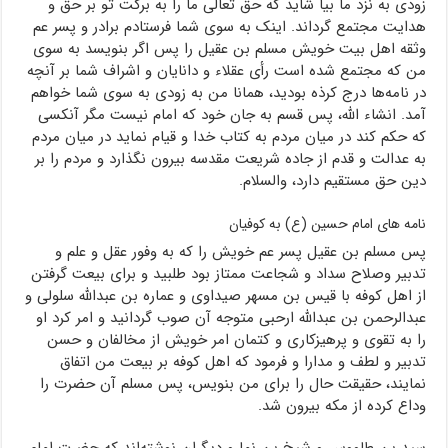
زودی به نزد ما بیا شاید که حق تعالی ما را به برکت تو بر حق و
هدایت مجتمع گرداند. اینک به سوی شما فرستادم برادر و پسر عم
وثقه اهل بیت خویش مسلم بن عقیل را پس اگر بنویسد به سوی
من که مجتمع شده است رأی عقلاء و دانایان و اشراف شما بر آنچه
در نامه‌ها درج کرذه بودید، همانا من به زودی به سوی شما خواهم
آمد. انشاء الله، پس قسم به جان خود که امام نیست مگر آنکسی
که حکم کند در میان مردم به کتاب خدا و قیام نماید در میان مردم
به عدالت و قدم از جاده شریعت مقدسه بیرون نگذارد و مردم را بر
دین حق مستقیم دارد، والسلام.
نامه های امام حسین (ع) به کوفیان
پس مسلم بن عقیل پسر عم خویش را که به وفور عقل و علم و
تدبیر وصلاح سداد و شجاعت ممتاز بود طلبید و برای بیعت گرفتن
از اهل کوفه با قیس بن مسهر صیداوی و عماره بن عبدالله سلولی و
عبدالرحمن بن عبدالله ارحبی متوجه آن صوب گردانید و امر کرد او
را به تقوی و پرهیزکاری و کتمان امر خویش از مخالفان و حسن
تدبیر و لطف و مدارا و فرمود که اهل کوفه بر بیعت من اتفاق
نمایند، حقیقت حال را برای من بنویس، پس مسلم آن حضرت را
وداع کرده از مکه بیرون شد.