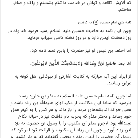
که آلایش تقاعد و توانی در خدمت داشتم بشستم و پاک و صافی
ساختم.
نامه های امام حسین (ع) به کوفیان
چون این نامه به حضرت حسین علیه السلام رسید فرمود خداوند در
روز دهشت ایمن دارد و در روز تشنه کامی سیراب فرماید.
اما احنف بن قیس او نیز حضرت را باین نمط نامه کرد:
اَمّا بعد، فَاصْبِرْ فَاِنَّ وِعْدَاللهِ وَلایَسْتَخِنَّکَ الذَّینَ لایُوقنُونَ.
از ایراد این آیه مبارکه به کنایت اشارتی از بیوفائی اهل کوفه به
عرض رسانید.
اما چون نامه امام حسین علیه السلام به منذر بن جارود رسید
بترسید که مبادا این مکاتبت از مکیدتهای عبیدالله بن زیاد باشد و
همی خواند اندیشه‌های مردم را باز داند و هر کس را به کیفر عمل
خود رساند و دختر منذر که بحریه نام داشت نیز در حباله نکاح
عبیدالله بود، لاجرم منذر آن مکتوب را با رسول آن حضرت به نزد
ابن زیاد آورد و چون ابن زیاد آن مکتوب را قرائت کرد امر کرد که
رسول آن حضرت را گردن زدند و بعضی گفته‌اند که به دار کشید. و