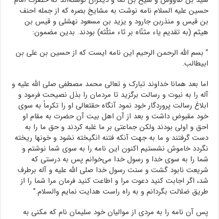
سید بن طاووس و شیخ بن نما و دیگران نوشته‌اند که حضرت امام
حسین علیه السلام نامه نوشت به مشایخ بصره که از جمله احنف
بن قیس و منذربن جارود و یزید بن مسعود نهشلی و قیس بن
هیثم (به تقدیم یاء مثنّاه بر ثاء مثلّثه) بودند. بدین مضمون:
” بسم الله الرحمن الرحیم این نامه‌ ایست که از حسین بن علی بن
ابیطالب.
اما بعد همانا خداوند تبارک و تعالی محمد مصطفی صلی الله علیه و
آله را به نبوت و رسالت برگزید تا مردمان را بذل نصیحت فرمود و
ابلاغ رسالت پروردگار خود نمود آنگاه حقتعالی او را تکرماً به سوی
خود مقبوض داشت و بعد از آن اهل بیت آن حضرت به مقام او
احق و اولی بودند ولکن جماعتی بر ما غلبه کردند و حق ما را به
دست گرفتند و ما به جهت آنکه فتنه انگیخته نشود و خونها ریخته
نگردد خاموش نشستیم اکنون این نامه را به سوی شما نوشتم و
شما را به سوی خدا و رسول خدا می‌خوانم پس به درستی که
شریعت نابود گشت و سنت رسول خدا صلی الله علیه و آله برطرف
شد، اگر اجابت کنید دعوت مرا و اطاعت کنید فرمان مرا شما را از
طریق ضلالت بگردانم و به راه راست هدایت نمایم والسلام.”
پس آن نامه را به مردی از موالیان خود سلیمان نام که مکنی به