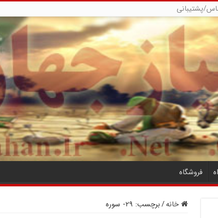
اس/پشتیبانی
ه
فروشگاه
خانه
/
برچسب:
۲۹- سوره