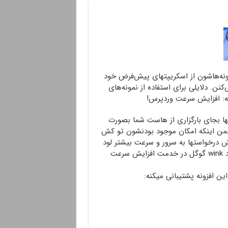
ونه‌هاشون از اسکریپتهای پیش‌فرض خود
 قرار دارن استفاده می‌کنن. دلایلی برای استفاده از نمونه‌های
ینه: افزایش سرعت وردپرس!
Use Google Libraries این اسکریپتها بجای بارگزاری از هاست شما بصورت
ضمن اینکه امکان موجود بودنشون تو کش
هش درخواستها به سرور و سرعت بیشتر لود
سایت شما. فکر نمی‌کنم کسی باشه که از سرعت بدش بیاد wink گوگل در خدمت افزایش سرعت
این افزونه پشتیبانی میکنه: