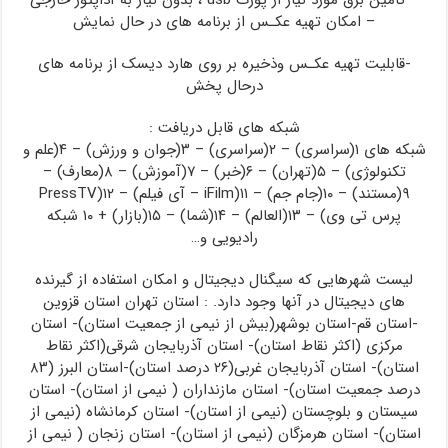
– تامین برق مورد نیاز از پورت usb ، بدون نیاز به آداپتور خارجی
– امکان تهیه عکـس از برنامه های در حال نمایش
-قابلیت تهیه عکـس وذخیره بر روی هارد دیسک از برنامه های
درحال پخش
شبکه های قابل دریافت :
شبکه های ۱(سراسری) – ۲(سراسری) – ۳(جوان و ورزش) – ۴(علم و
تکنولوژی) – ۵(تهران) – ۶(خبر) – ۷(آموزش) – ۸(معارف) –
۹(مستند) – ۱۰(جام جم) – ۱۱(iFilm – آی فیلم) – ۱۲(PressTV
پرس تی وی) – ۱۳(العالم) – ۱۴(شما) – ۱۵(بازار) + ۱۰ شبکه
رادیویی و…
لیست شهرهایی که سیگنال دیجیتال و امکان استفاده از گیرنده
های دیجیتال در آنها وجود دارد. : استان تهران استان قزوین
-استان قم-استان بوشهر(بیش از نیمی از جمعیت استان)- استان
مرکزی (اکثر نقاط استان)- استان آذربایجان شرقی(اکثر نقاط
استان)- استان آذربایجان غربی(۲۶ درصد استان)-استان البرز (۸۳
درصد جمعیت استان)- استان مازنداران ( نیمی از استان)- استان
سیستان و بلوچستان (نیمی از استان)- استان کرمانشاه (نیمی از
استان)- استان هرمزگان (نیمی از استان)- استان زنجان ( نیمی از