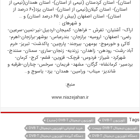
استان)- استان کردستان (نیمی از استان)- استان همدان(نیمی از
استان)- استان گیلان(نیمی از استان)- استان یزد(۶۰ درصد از
استان)- استان اصفهان (بیش از ۶۵ درصد استان) و …
و شهرهای :
اراک- آشتیان- تفرش – فراهان- کمیجان-اردبیل-نیر-نمین-سرعین-
رضی- اصفهان- ارومیه- برازجان- بندرعباس- بوشهر-برازجان-اهرم-
کاکی و خورموج- بومهن- بیرجند- پارچین- پاکدشت- تبریز- خرم
آباد-رشت- رودهن- زاهدان- زرندیه- زنجان-ساری- سمنان- سنندج-
شهرکرد- شیراز- فردوس- قرچک- قزوین- قشم- کرج- کرمان-
بردسیر- کرمانشاه- گرگان- مشهد- فریمان- سرخس- چناران-طرقبه و
شاندیز- میناب- ورامین- همدان- یزد- یاسوج و…
منبع:
www.niazejahan.ir
Tags
تلویزیون DVB-T
تلویزیون دیجیتال DVB-T (جدید)
تلویزیون دیجیتال DVB-T چیست
خرید اینترنتی تلویزیون دیجیتال DVB.T
دستگاه تلویزیون دیجیتال DVB-T
دستگاه گیرنده تلویزیون دیجیتال DVB-T