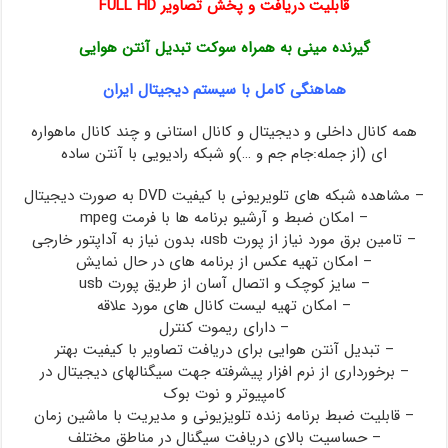
قابلیت دریافت و پخش تصاویر FULL HD
گیرنده مینی به همراه سوکت تبدیل آنتن هوایی
هماهنگی کامل با سیستم دیجیتال ایران
همه کانال داخلی و دیجیتال و کانال استانی و چند کانال ماهواره
ای (از جمله:جام جم و …)و شبکه رادیویی با آنتن ساده
– مشاهده شبکه های تلویریونی با کیفیت DVD به صورت دیجیتال
– امکان ضبط و آرشیو برنامه ها با فرمت mpeg
– تامین برق مورد نیاز از پورت usb، بدون نیاز به آداپتور خارجی
– امکان تهیه عکس از برنامه های در حال نمایش
– سایز کوچک و اتصال آسان از طریق پورت usb
– امکان تهیه لیست کانال های مورد علاقه
– دارای ریموت کنترل
– تبدیل آنتن هوایی برای دریافت تصاویر با کیفیت بهتر
– برخورداری از نرم افزار پیشرفته جهت سیگنالهای دیجیتال در
کامپیوتر و نوت بوک
– قابلیت ضبط برنامه زنده تلویزیونی و مدیریت با ماشین زمان
– حساسیت بالای دریافت سیگنال در مناطق مختلف