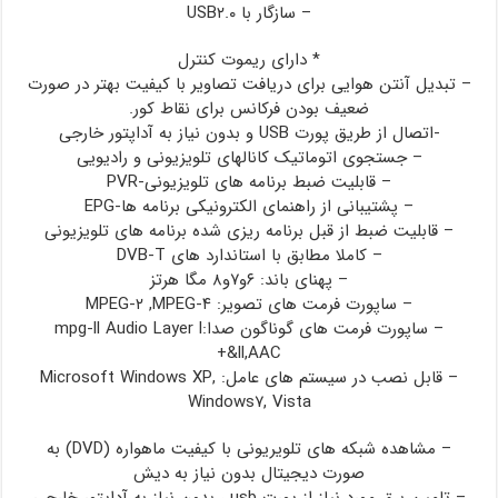
– سازگار با USB۲.۰
* دارای ریموت کنترل
– تبدیل آنتن هوایی برای دریافت تصاویر با کیفیت بهتر در صورت
ضعیف بودن فرکانس برای نقاط کور.
-اتصال از طریق پورت USB و بدون نیاز به آداپتور خارجی
– جستجوی اتوماتیک کانالهای تلویزیونی و رادیویی
– قابلیت ضبط برنامه های تلویزیونی-PVR
– پشتیبانی از راهنمای الکترونیکی برنامه ها-EPG
– قابلیت ضبط از قبل برنامه ریزی شده برنامه های تلویزیونی
– کاملا مطابق با استاندارد های DVB-T
– پهنای باند: ۶و۷و۸ مگا هرتز
– ساپورت فرمت های تصویر: MPEG-۲ ,MPEG-۴
– ساپورت فرمت های گوناگون صدا:mpg-ll Audio Layer l
&ll,AAC+
– قابل نصب در سیستم های عامل: Microsoft Windows XP,
Windows۷, Vista
– مشاهده شبکه های تلویریونی با کیفیت ماهواره (DVD) به
صورت دیجیتال بدون نیاز به دیش