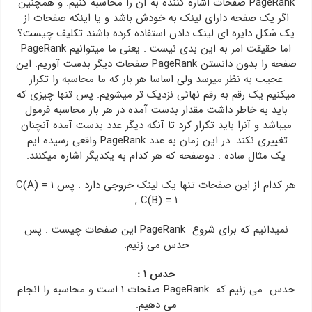
PageRank صفحات اشاره کننده به آن را محاسبه کنیم. و همچنین
اگر یک صفحه دارای لینک به خودش باشد و یا اینکه صفحات از
یک شکل دایره ای لینک دادن استفاده کرده باشند تکلیف چیست؟
اما حقیقت امر به این بدی نیست . یعنی ما میتوانیم PageRank
صفحه را بدون دانستن PageRank صفحات دیگر بدست آوریم. این
عجیب به نظر میرسد ولی اساسا هر بار که ما محاسبه را تکرار
میکنیم یک رقم به رقم نهائی نزدیک تر میشویم. پس تنها چیزی که
باید به خاطر داشت مقدار بدست آمده در هر بار محاسبه فرمول
میباشد و آنرا باید تکرار کرد تا آنکه دیگر عدد بدست آمده آنچنان
تغییری نکند. در این زمان به عدد PageRank واقعی رسیده ایم.
یک مثال ساده : دوصفحه که هر کدام به یکدیگر اشاره میکنند.
هر کدام از این صفحات تنها یک لینک خروجی دارد . پس C(A) = ۱
, C(B) = ۱
نمیدانیم که برای شروع PageRank این صفحات چیست . پس
حدس می زنیم.
حدس ۱ :
حدس می زنیم که PageRank صفحات ۱ است و محاسبه را انجام
می دهیم.