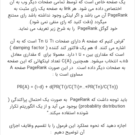
یک صفحه خاص است که توسط تمامی صفحات دیگر وب به آن
اختصاص داده می شود. هر link به صفحه یک رای مثبت به
PageRank آن می باشد و اگر لینکی وجود نداشته باشد رای ممتنع
میگردد (دقت کنید که رای منفی نمی شود).
خود گوگل PageRank را به شرح زیر تعریف می نماید.
“فرض کنیم که صفحه A دارای صفحات T۱ تا Tn است که به آن
اشاره می کنند. d هم یک فاکتور کند کننده ( damping factor )
است که مقداری بین ۰ تا ۱ دارد. معمولا برای d مقداری معادل
۰٫۸۵ انتخاب میشود. همچنین C(A) تعداد لینکهائی که این صفحه
به صفحات دیگر داده است. در این صورت PageRank صفحه A
مساوی است با :
PR(A) = (۱-d) + d(PR(T۱)/C(T۱)+…+PR(Tn)/C(Tn))
باید توجه داشت که PageRank به صورت یک احتمال پراکندگی (
probability distribution) بوجود می آید و از یک الگوریتم تکرار
شونده استفاده میکند.”
اجازه دهید که نحوه عملکرد این فرمول را با تقسیم وظایف اجزای
آن توضیح دهیم :