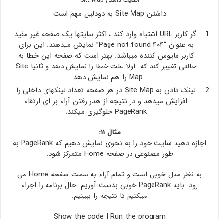
اهمیت داشتن Site Map
داشتن Site Map به دودلیل مهم است
اگر کاربر URL اشتباه وارد کند ، اکثر سایتها یک صفحه غیر مفید
به عنوان “۴۰۴ Page not found” نمایش میدهند. این برای
کاربر مایوس کننده میباشد. بهتر است که صفحه این خطا به
حالتی تغییر کند که اولا علت خطا را نمایش دهد و ثانیا Site
Map را هم نمایش دهد .
لینک دادن به Site Map در هر صفحه تعداد لینکهای داخلی را
افزایش میدهد و در نتیجه از هدر رفتن آراء بر ای ارتقاء
PageRank جلوگیری میکند.
مثال ۱۱:
اجازه دهید سایت خود را به نحوی نمایش دهیم که PageRank به
طور مصنوعی در صفحه Home متمرکز شود.
به نظر مدل خوبی است و تمام آراء به سمت صفحه Home می
رود. باید PageRank خوبی بدست آوریم. حال برنامه را اجراء
میکنیم تا نتیجه را ببینیم.
Show the code
|
Run the program