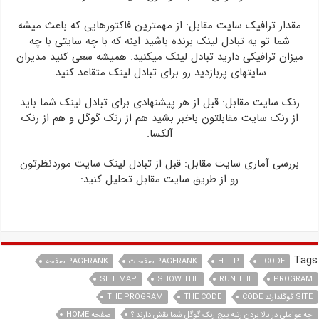
مقدار ترافیک سایت مقابل: از مهمترین فاکتورهایی که باعث میشه
شما تو یه تبادل لینک برنده باشید اینه که با چه سایتی با چه
میزان ترافیکی دارید تبادل لینک میکنید. همیشه سعی کنید مدیران
سایتهای پربازدید رو برای تبادل لینک متقاعد کنید.
رنک سایت مقابل: قبل از هر پیشنهادی برای تبادل لینک شما باید
از رنک سایت مقابلتون باخبر بشید هم از رنک گوگل و هم از رنک
آلکسا.
بررسی آماری سایت مقابل: قبل از تبادل لینک سایت موردنظرتون
رو از طریق سایت مقابل تحلیل کنید:
Tags
CODE |
HTTP
PAGERANK صفحات
PAGERANK صفحه
SITE MAP
SHOW THE
RUN THE
PROGRAM
SITE گوگلدارند CODE
THE CODE
THE PROGRAM
چه عواملی در بالا بردن رتبه پیج رنک گوگل شما نقش دارند ؟
صفحه HOME