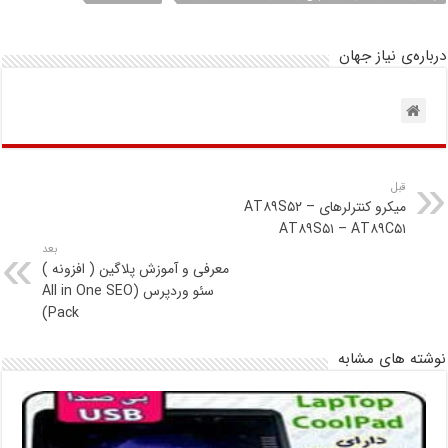
درباره‌ی نیاز جهان
قبل
میکرو کنترلرهای AT۸۹S۵۲ –
AT۸۹S۵۱ – AT۸۹C۵۱
بعد
معرفی و آموزش پلاگین ( افزونه )
سئو وردپرس (All in One SEO
Pack)
نوشته های مشابه