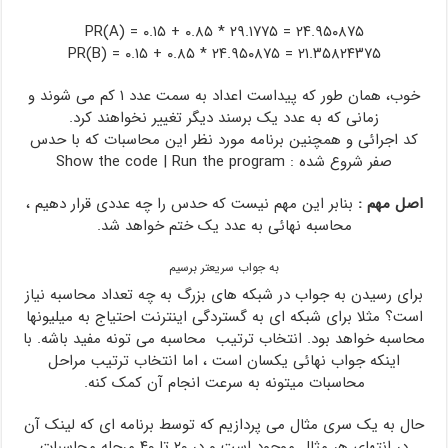
PR(A) = ۰.۱۵ + ۰.۸۵ * ۲۹.۱۷۷۵ = ۲۴.۹۵۰۸۷۵
PR(B) = ۰.۱۵ + ۰.۸۵ * ۲۴.۹۵۰۸۷۵ = ۲۱.۳۵۸۲۴۳۷۵
خوب، همان طور که پیداست اعداد به سمت عدد ۱ کم می شوند و
زمانی که به عدد یک برسند دیگر تغییر نخواهند کرد.
کد اجرائی و همچنین برنامه مورد نظر این محاسبات که با حدس
صفر شروع شده :
Run the program
|
Show the code
اصل مهم :
بنابر این مهم نیست که حدس را چه عددی قرار دهیم ،
محاسبه نهائی به عدد یک ختم خواهد شد.
به جواب سریعتر برسیم
برای رسیدن به جواب در شبکه های بزرگ به چه تعداد محاسبه نیاز
است؟ مثلا برای شبکه ای به گستردگی اینترنت احتیاج به میلیونها
محاسبه خواهد بود. انتخاب ترتیب محاسبه می تونه مفید باشه. با
اینکه جواب نهائی یکسان است ، اما انتخاب ترتیب مراحل
محاسبات میتونه به سرعت انجام آن کمک کنه.
حال به یک سری مثال می پردازیم که توسط برنامه ای که لینک آن
در انتهای هر مثال موجود است و در ۲۰ تا ۴۰ مرحله محاسبات