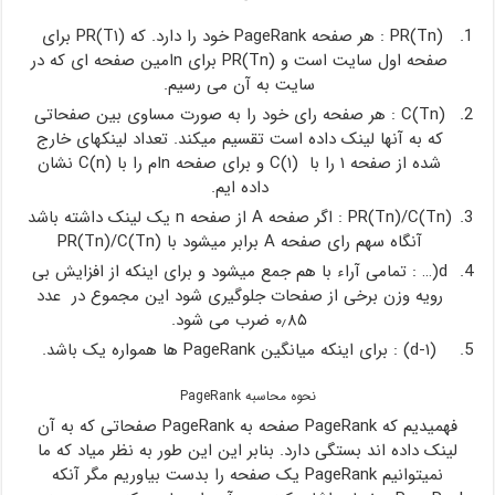
PR(Tn) : هر صفحه PageRank خود را دارد. که PR(T۱) برای
صفحه اول سایت است و PR(Tn) برای nامین صفحه ای که در
سایت به آن می رسیم.
C(Tn) : هر صفحه رای خود را به صورت مساوی بین صفحاتی
که به آنها لینک داده است تقسیم میکند. تعداد لینکهای خارج
شده از صفحه ۱ را با C(۱) و برای صفحه nام را با C(n) نشان
داده ایم.
PR(Tn)/C(Tn) : اگر صفحه A‌ از صفحه n یک لینک داشته باشد
آنگاه سهم رای صفحه A برابر میشود با PR(Tn)/C(Tn)
d(… : تمامی آراء با هم جمع میشود و برای اینکه از افزایش بی
رویه وزن برخی از صفحات جلوگیری شود این مجموع در عدد
۰٫۸۵ ضرب می شود.
(۱-d) : برای اینکه میانگین PageRank ها همواره یک باشد.
نحوه محاسبه PageRank
فهمیدیم که PageRank صفحه به PageRank صفحاتی که به آن
لینک داده اند بستگی دارد. بنابر این این طور به نظر میاد که ما
نمیتوانیم PageRank یک صفحه را بدست بیاوریم مگر آنکه