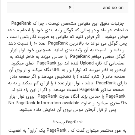
۴
and so on…
جزئیات دقیق این مقیاس مشخص نیست ، چرا که PageRank
صفحات هر ماه و در زمانی که گوگل رتبه بندی خود را انجام میدهد
عوض میشود . اگر فرض کنیم که مقیاس به صورت لگاریتمی است ،
پس گوگل می تواند به بالاترین PageRank عدد ۱۰ را نسبت دهد
و بقیه را نسبت به آن رتبه بندی نماید. همچنین خود نوار ابزار
گوگل بعضی مواقع PageRank را حدس میزند به خاطر اینکه به
صفحاتی که تازه Upload شده اند نیز PageRank تعلق میگیرد.
اینطور به نظر میرسد که نوار ابزار به URL نگاه میکند و از روی آن
صفحه مادر ( اشاره کننده ) را تشخیص میدهد و اگر صفحه مادر
دارای PageRank باشد ، نوار ابزار عدد ۱ را از آن کم میکند و به به
صفحه مذکور PageRank نسبت میدهد. و اگر از این راه نتواند
PageRank را حدس بزند آنگاه عبارت PageRank بروی نوار ابزار
خاکستری میشود و عبارت No PageRank Information available
پس از قرار گرفتن موس بروی آن نمایش داده میشود.
PageRank چیست؟
به طور مختصر میتوان گفت که : PageRank یک “رای” به اهمیت