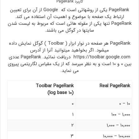
کاربرد PageRank
PageRank یکی از روشهائی است که Google‌ از آن برای تعیین
ارتباط یک صفحه با موضوع و اهمیت آن استفاده می کند.
PageRank تنها یکی از مقوله هائی است که مربوط به لیست شدن
سایتها در گوگل می باشند.
PageRank هر صفحه در نوار ابزار ( Toolbar ) گوگل نمایش داده
میشود. اگر بخواهید میتوانید آنرا از آدرس
https://toolbar.google.com دریافت نمائید. PageRank عددی
بین ۰ و ۱۰ است و به نظر میرسد که از یک مقیاس لگاریتمی پیروی
می نماید.
Toolbar PageRank
Real PageRank
(log base ۱۰)
۰
۰ – ۱۰
۱
۱۰۰ – ۱,۰۰۰
۲
۱,۰۰۰ – ۱۰,۰۰۰
۳
۱۰,۰۰۰ – ۱۰۰,۰۰۰