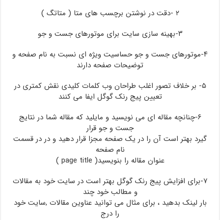
پیج
۲ -دقت در نوشتن برچسب های متا ( متاتگ )
رنک
گوگل
۳-بهینه سازی سایت برای موتورهای جست و جو
شما
نقش
۴-موتورهای جست و جو حساسیت ویژه ای نسبت به نام صفحه و
دارند
توضیحات صفحه دارند
؟
۵- بر خلاف تصور اغلب طراحان وب کلمات کلیدی نقش کمتری در
تعیین پیج رنک گوگل ایفا می کنند
۶-چنانچه مقاله ای می نویسید و مایلید که مقاله شما در نتایج
جست و جو قرار
گیرد بهتر است آن را در یک صفحه مجزا قرار دهید و در در قسمت
نام صفحه
عنوان مقاله را بنویسید( page title )
۷-برای افزایش پیج رنک گوگل بهتر است در سایت خود به مقالات
و مطالب خود چند
بار لینک بدهید ، برای مثال می توانید عناوین مقالات ,سایت خود
را درج