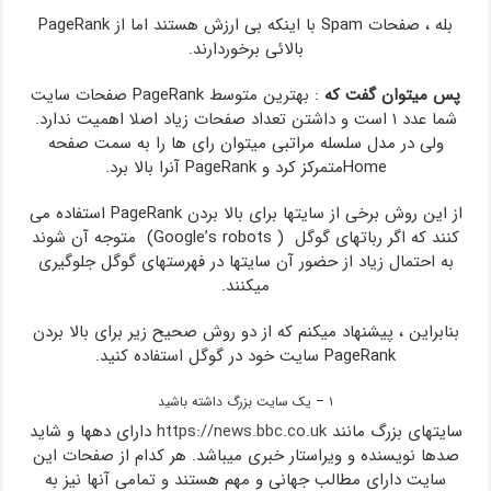
بله ، صفحات Spam با اینکه بی ارزش هستند اما از PageRank
بالائی برخوردارند.
پس میتوان گفت که
: بهترین متوسط PageRank صفحات سایت
شما عدد ۱ است و داشتن تعداد صفحات زیاد اصلا اهمیت ندارد.
ولی در مدل سلسله مراتبی میتوان رای ها را به سمت صفحه
Home‌متمرکز کرد و PageRank آنرا بالا برد.
از این روش برخی از سایتها برای بالا بردن PageRank استفاده می
کنند که اگر رباتهای گوگل ( Google’s robots‌) متوجه آن شوند
به احتمال زیاد از حضور آن سایتها در فهرستهای گوگل جلوگیری
میکنند.
بنابراین ، پیشنهاد میکنم که از دو روش صحیح زیر برای بالا بردن
PageRank سایت خود در گوگل استفاده کنید.
۱ – یک سایت بزرگ داشته باشید
سایتهای بزرگ مانند
https://news.bbc.co.uk
دارای دهها و شاید
صدها نویسنده و ویراستار خبری میباشد. هر کدام از صفحات این
سایت دارای مطالب جهانی و مهم هستند و تمامی آنها نیز به