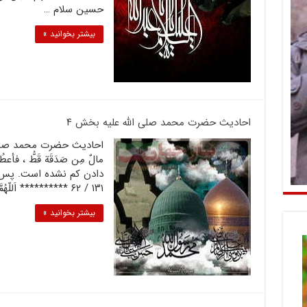
حسین سلام …
بیشتر بخوانید »
احادیث حضرت محمد صلى الله علیه بخش ۴
مالٌ مِن صَدَقَة قَطُّ ، فأع
۱۳۱ / ۶۲ ********** اَللّهُمَّ عَجِّل لِوَلیِّکَ الفَرَج …
بیشتر بخوانید »