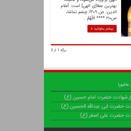
بهترین عطا[ى الهى] است. أعلام
الدین: ص ۳۰۹/ چشم تماشا،
ص۲۱۰ **** اَللّهُمَّ …
بیشتر بخوانید »
برگه 1 از 3
 عاشورا
از شهادت حضرت امام حسین (ع)
ت حضرت ابی عبدالله الحسین (ع)
ت حضرت علی اصغر (ع)