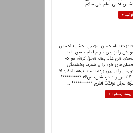
شمن آدمى امام على سلام …
وانید »
احادیث امام حسن مجتبی بخش ۱ احسان
ویش را از بین نبریم امام حسن علیه
سلام: مَن عَدَّدَ نِعَمَهُ مَحَقَ کَرَمَهُ؛ هر که
حسان‌هاى خود را بر شمرد، بخشندگى
خویش را از بین برده است. نزهه الناظر: ۷۱
/ ۴ / مروارید درخشان، ص۲۶ **********
للّهُمَّ عَجِّل لِوَلیِّکَ الفَرَج ********** …
بیشتر بخوانید »