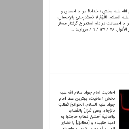
احادیث امام حسین سلام الله علیه بخش ۱ خدایا! مرا با احسان و
لسلام: اللّهُمَّ لا تَستَدرِجنی بِالإِحسانِ،
دایا مرا با احسانت در دام استدراج گرفتار مساز
/ ۹ / مروارید …
احادیث امام جواد سلام الله علیه
بخش ۱ عافیت، بهترین عطا امام
جواد علیه السلام: الحَوائجُ تُطلَبُ
بِالرَّجاءِ، وهِیَ تَنزِلُ بِالقَضاءِ،
والعافِیهُ أحسَنُ عَطاءٍ؛ حاجتها به
امید طلبیده و [مطابق] با قضاى
الهى برآورده می‌شود، و عافیت