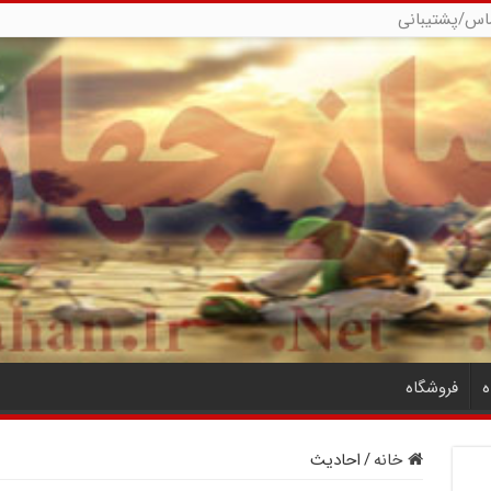
اس/پشتیبانی
ه
فروشگاه
خانه
/
احادیث