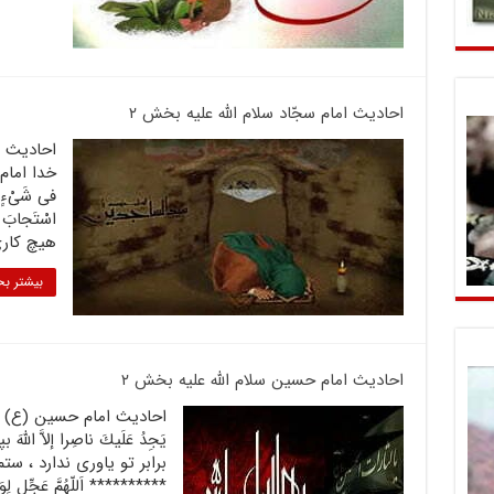
احادیث امام سجّاد سلام الله علیه بخش ۲
خدا امام س
فى شَىْ‏ءٍ وَ
اسْتَجابَ ال
هیچ کارى
بیشتر بخ
احادیث امام حسین سلام الله علیه بخش ۲
يَجِدُ عَلَيكَ ناصِرا إلاَّ ا
********** اَللّهُمَّ عَجِّل