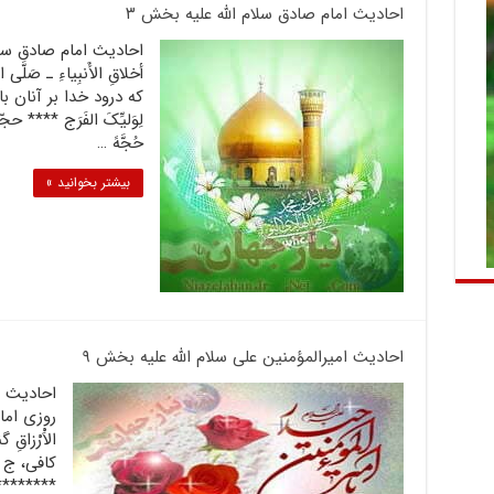
احادیث امام صادق سلام الله علیه بخش ۳
أخلاقِ الأَنبِياءِ ـ صَلَّى 
كه درود خدا بر آنان باد
لِوَلیِّکَ الفَرَج **** حجّ
حُجَّهً …
بیشتر بخوانید »
احادیث امیرالمؤمنین علی سلام الله علیه بخش ۹
روزى امام 
الاَْرْزا
********** 