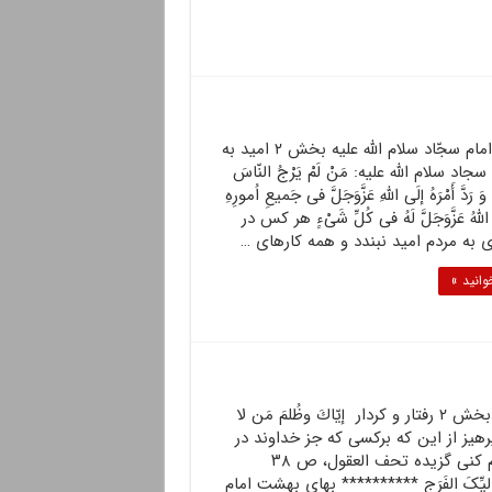
احادیث امام سجّاد سلام الله علیه بخش ۲ امید به
جاد سلام الله علیه: مَنْ لَمْ یَرْجُ النّاسَ
 رَدَّ أَمْرَهُ إلَى اللّه‏ِ عَزَّوَجَلَّ فى جَمیعِ اُمورِهِ
لّه‏ُ عَزَّوَجَلَّ لَهُ فى کُلِّ شَىْ‏ءٍ هر کس در
 به مردم امید نبندد و همه کارهاى …
وانید »
احادیث امام حسین (ع) بخش ۲ رفتار و کردار إيّاكَ وظُلمَ مَن لا
للّهَ بپرهيز از اين كه بركسى كه جز خداوند در
برابر تو ياورى ندارد ، ستم كنى گزیده تحف العقول، ص ۳۸
 لِوَلیِّکَ الفَرَج ********** بهای بهشت امام