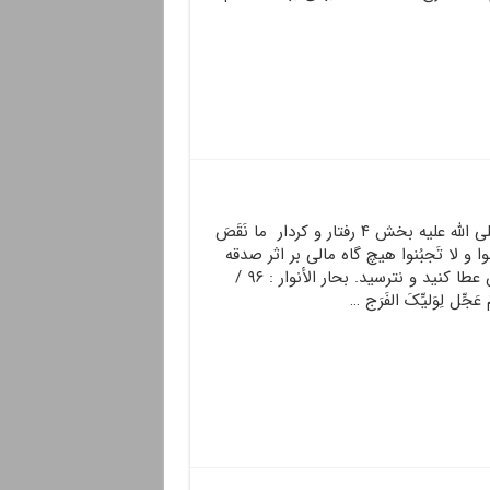
احادیث حضرت محمد صلى الله علیه بخش ۴ رفتار و کردار ما نَقَصَ
طُوا و لا تَجبُنوا هيچ گاه مالى بر اثر صدقه
دادن كم نشده است. پس عطا كنيد و نترسيد. بحار الأنوار : ۹۶ /