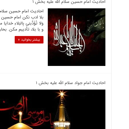
احادیث امام حسین سلام الله علیه بخش ۱
بلا ادب نکن امام حسین علیه ا
وَلا تُؤَدِّبنی بِالبَلاءِ خ
و با بلا، تأدیبم مکن. بحار الأنوار: ۷۸ / ۱۲۷ 
بیشتر بخوانید »
احادیث امام جواد سلام الله علیه بخش ۱