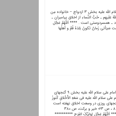
احادیث امام صادق سلام الله علیه بخش ۳ ازدواج – خانواده مِن
اللّهُ عَلَيهِم ـ حُبُّ النِّساءِ از اخلاق پيامبران ـ
 ـ همسردوستى است . **** اَللّهُمَّ عَجِّل
ت سَیَأتی زَمانٌ تَکونُ بَلدَهُ قُمَّ و أهلُها
احادیث امام علی سلام الله علیه بخش ۹ گنج‏هاى
علی سلام الله علیه فى سَعَهِ الاَْخْلاقِ کُنوزُ
قِ گنج‏هاى روزى در وسعت اخلاق نهفته است
کافى، ج ۸ ، ص ۲۳؛ خیر و برکت، ص ۳۸۰
اَللّهُمَّ عَجِّل لِوَلیِّکَ الفَرَج **********