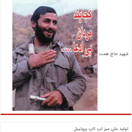
شهید حاج همت
تولید ملی میز لپ تاپ پروتیبل