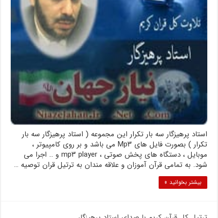
استاد پرهیزگار سه بار تکرار این مجموعه ( استاد پرهیزگار سه بار
تکرار ) بصورت فایل های Mp۳ می باشد و بر روی کامپیوتر ،‌
موبایل ،‌ دستگاه های پخش صوتی ،‌ mp۳ player و .. اجرا می
شود. به تمامی قرآن آموزان و علاقه مندان به ترتیل قران توصیه …
بیشتر بخوانید »
ترتیل کل قرآن کریم با صدای استاد پرهیزگار