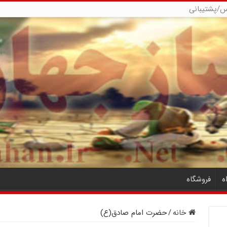
س/پشتیبانی
ه
فروشگاه
خانه
/
حضرت امام صادق(ع)