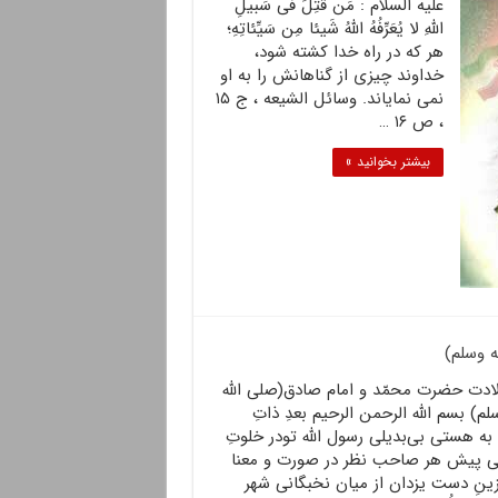
علیه السلام : مَن قُتِلَ فی سَبیلِ
اللّهِ لا یُعَرِّفُهُ اللّهُ شَیئا مِن سَیِّئاتِهِ؛
هر که در راه خدا کشته شود،
خداوند چیزى از گناهانش را به او
نمى نمایاند. وسائل الشیعه ، ج ۱۵
، ص ۱۶ …
بیشتر بخوانید »
ه وسلم)
لادت حضرت محمّد و امام صادق(صلی الله
لم) بسم الله الرحمن الرحیم بعدِ ذاتِ
به هستی بی‌بدیلی رسول الله تودر خلوتِ
ی پیش هر صاحب نظر در صورت و معنا
ینِ دست یزدان از میان نخبگانی شهر