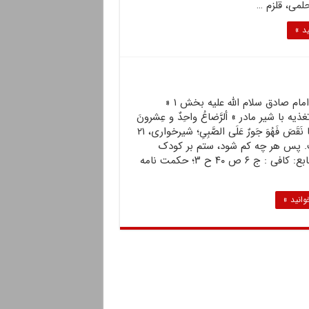
لمی، قُلزم …
ید »
احادیث امام صادق سلام الله علیه بخش ۱ «
یه با شیر مادر » ألرَّضاعُ واحِدٌ و عِشرونَ
شَهرا، فَما نَقَصَ فَهُوَ جَورٌ عَلَى الصَّبِیِ؛ شیرخوارى، ۲۱
. پس هر چه کم شود، ستم بر کودک
است. منابع: کافی : ج ۶ ص ۴۰ ح ۳؛ حکمت نامه
وانید »