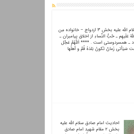
احادیث امام صادق سلام الله علیه بخش ۳ ازدواج – خانواده مِن
اللّهُ عَلَيهِم ـ حُبُّ النِّساءِ از اخلاق پيامبران ـ
 ـ همسردوستى است . **** اَللّهُمَّ عَجِّل
ت سَیَأتی زَمانٌ تَکونُ بَلدَهُ قُمَّ و أهلُها
احادیث امام صادق سلام الله علیه
بخش ۲ مقام شهید امام صادق