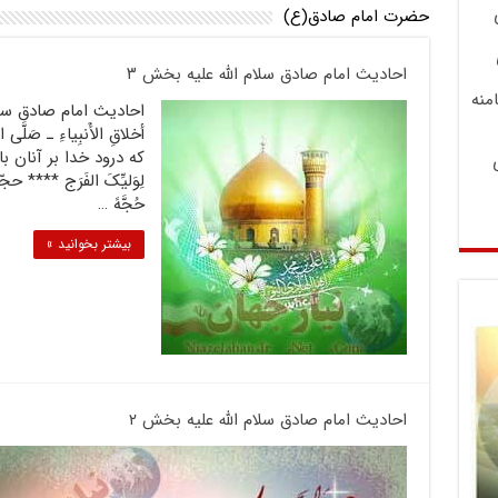
حضرت امام صادق(ع)
احادیث امام صادق سلام الله علیه بخش ۳
منه
أخلاقِ الأَنبِياءِ ـ صَلَّى 
كه درود خدا بر آنان باد
لِوَلیِّکَ الفَرَج **** حجّ
حُجَّهً …
بیشتر بخوانید »
احادیث امام صادق سلام الله علیه بخش ۲