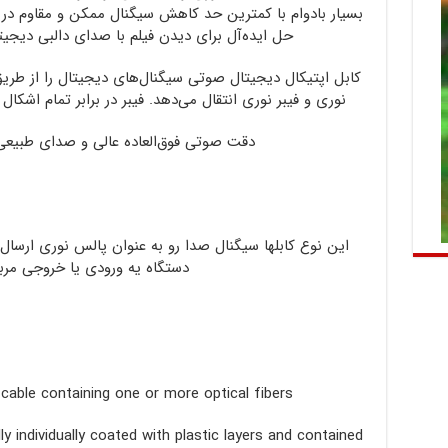
بسیار بادوام با کمترین حد کاهش سیگنال ممکن و مقاوم در ب
حل ایده‌آل برای دیدن فیلم با صدای دالبی دیجیتال و ص
کابل اپتیکال دیجیتال صوتی سیگنال‌های دیجیتال را از طریق 
نوری و فیبر نوری انتقال می‌دهد. فیبر در برابر تمام اشکال تداخل EM/RF مصون است 
دقت صوتی فوق‌العاده عالی و صدای طبیعی د
دستگاه یه ورودی یا خروجی مرب
 cable containing one or more optical fibers.
ly individually coated with plastic layers and contained