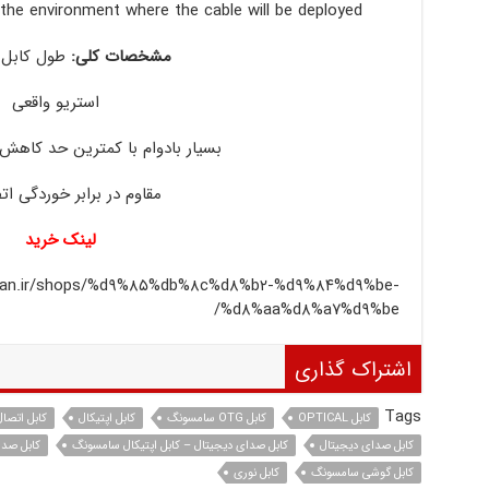
r the environment where the cable will be deployed
مشخصات کلی:
طول کابل ۲٫۰ متر
استریو واقعی
بسیار بادوام با کمترین حد کاه
مقاوم در برابر خوردگی ات
لینک خرید
jahan.ir/shops/%d۹%۸۵%db%۸c%d۸%b۲-%d۹%۸۴%d۹%be-
%d۸%aa%d۸%a۷%d۹%be/
اشتراک گذاری
Tags
کابل OPTICAL
کابل OTG سامسونگ
کابل اپتیکال
کابل اتصال 
کابل صدای دیجیتال
کابل صدای دیجیتال – کابل اپتیکال سامسونگ
کابل صدای 
کابل گوشی سامسونگ
کابل نوری