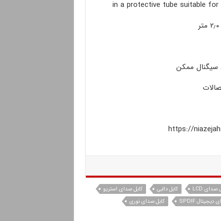
in a protective tube suitable fo
ش سیگنال ممکن
صالات
https://niaze
صدای LCD
کابل دالبی
کابل صدای استریو
دیجیتال SPDIF
کابل صدای نوری