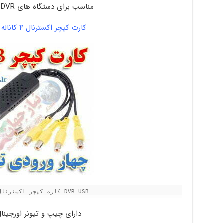
مناسب برای دستگاه های DVR و دوربین ها
کارت کپچر اکسترنال ۴ کاناله DVR USB
کارت کپچر اکسترنال ۴ کاناله DVR USB
دارای چیپ و تیونر اورجینال ۶۰۱۰