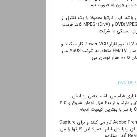
د. این کارتها معمولا با یک کنترل از
راه دور عرضه شده و علاوه بر فرمتهای VCD(MPEG-۱) و DVD(MPEG-۲) و MPEG۴(DivX) گاها فرمت
سازنده دارد مثلا کارتهای TV شرکت MSI (به نام (TV Anywhereبا نرم افزار Power VCR کار میکنند و
فقط همان ورژن خاص. و ظاهرا بهترین مدل این نوع کارت مدل FM/TV متعلق به شرکت ASUS می
 افزاری فیلم می باشند یعنی ویرایش
بلادرنگ(Real Time) و سریع یک فیلم. که قیمتهای بسیار بالایی دارند و از ۴۰۰ هزار تومان شروع و تا ۲
می دهند ولی Tuner ندارند. این کارتها معمولا با برنامه Adobe Premiere کار می کنند و برای Capture
ه ای ویرایش فیلم معمولا این کارتها را می