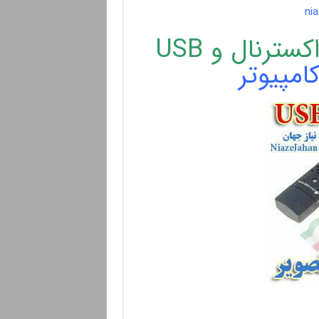
nia
سترنال و USB
امپیوتر