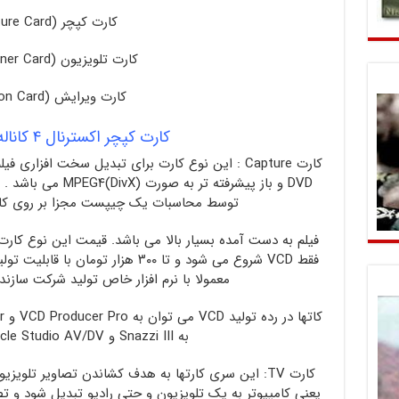
کارت کپچر (Capture Card
کارت تلویزیون (TV Tuner Card
کارت ویرایش (Edition Card
کارت کپچر اکسترنال ۴ کاناله DVR USB
DVD و باز پیشرفته تر
توسط محاسبات یک چیپست مجزا بر روی کا
معمولا با نرم افزار خاص تولید شرکت سازنده
به Snazzi III و Pinnacle Studio AV/DV اشاره کرد.
کارت TV: این سری کارتها به هدف کشاندن تصاویر تلوی
یعنی کامپیوتر به یک تلویزیون و حتی رادیو تبدیل شود و ت