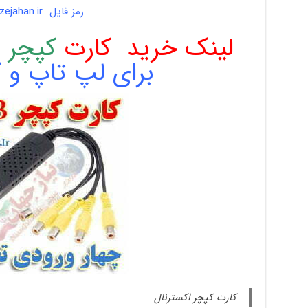
رمز فایل
zejahan.ir
لینک خرید کارت
کپچر اک
برای لپ تاپ و ک
کارت کپچر اکسترنال