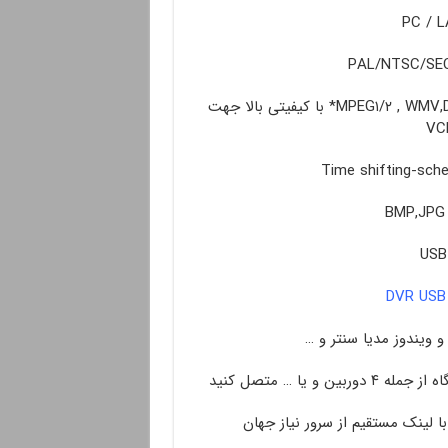
امکان ضبط تصاویر تلویزیونی و ویدئویی با فرمتهای MPEG۱/۲ , WMV,DIVX* با کیفیتی بالا جهت
ا لینک مستقیم از سرور نیاز جهان