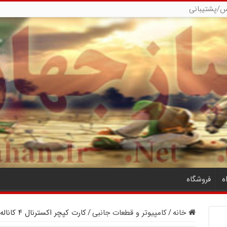
س/پشتیبانی
ه
فروشگاه
خانه
/
کامپیوتر و قطعات جانبی
/
کارت کپچر اکسترنال ۴ کاناله DVR USB