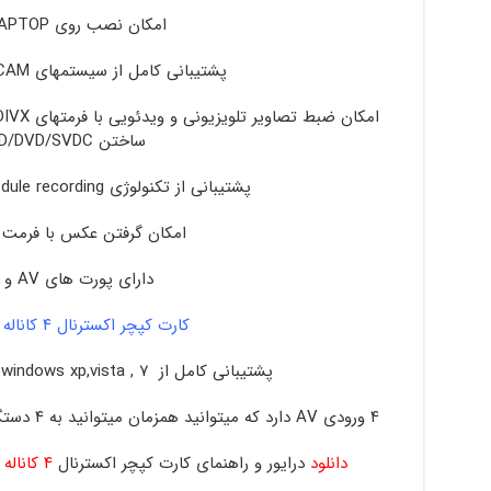
امکان نصب روی PC / LAPTOP
پشتیبانی کامل از سیستمهای PAL/NTSC/SECAM
ساختن VCD/DVD/SVDC
پشتیبانی از تکنولوژی Time shifting-schedule recording
امکان گرفتن عکس با فرمت BMP,JPG
دارای پورت های AV و USB
کارت کپچر اکسترنال ۴ کاناله DVR USB
پشتیبانی کامل از ۷ , windows xp,vista و ویندوز مدیا سنتر و …
۴ ورودی AV دارد که میتوانید همزمان میتوانید به ۴ دستگاه از جمله ۴ دوربین و یا … متصل کنید
دانلود
درایور و راهنمای کارت کپچر اکسترنال
۴ کاناله
ب