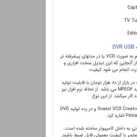
کارت Capture : این نوع کارت برای تبدیل سخت افزاری فیلم به صورت VCD یا در مدلهای پیشرفته تر
 به صورت MPEG۴(DivX) می باشد . از آتجایی که این تبدیل سخت افزاری و
رت انجام می شود کیفیت
فیلم به دست آمده بسیار بالا می باشد. قیمت این نوع کارت در بازار از ۸۰ هزار تومان با قابلیت تولید
فقط VCD شروع می شود و تا ۳۰۰ هزار تومان با قابلیت تولید MPEG۴ می باشد. از لحاظ نرم افزار نیز
 کار میکنند. از این نوع
کاتها در رده تولید VCD می توان به VCD Producer Pro و Snaazi VCD Creator و در رده تولید DVD
زیونی به داخل کامپیوتر ساخته شده است..
صاویر با کیفیت معمولی قابل ضبط باشند.