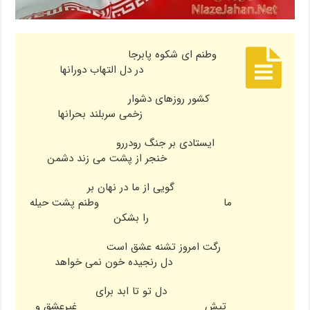
وطنم ای شکوه پابرجا
در دل التهاب دورانها
کشور روزهای دشوار
زخمی سربلند بحرانها
ایستادی بر جنگ رودررو
خنجر از پشت می زند دشمن
گویی از ما در نهان بر
ما وطنم پشت حیله
را بشکن
رگت امروز تشنه عشق است
دل رنجیده خون نمی خواهد
دل تو تا ابد برای
تپش غیرعشق و