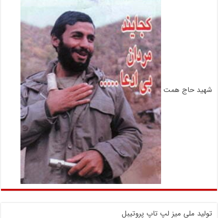
شهید حاج همت
تولید ملی میز لپ تاپ پروتیبل