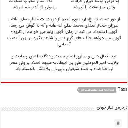
به گوش گوشه ‏گیران خرابات ندا آمد ز محراب سماوات
ردای سبز بعثت را نپوشد رسولی کز غدیر خم ننوشد
از دور دست تاریخ، آن سوى غدیر؛ از دور دست خاطره هاى آفتاب
سوزان حجاز، صداى محمد صلى ‏الله‏ علیه ‏و‏آله به گوش مى ‏رسد.
گویى استمداد می کند از زمان؛ گویى یاور مى‏ خواهد از تاریخ؛
گویى مى‏ خواهد خاک ‏هاى گرم غدیر را شاهد بگیرد بر این انتصاب
آسمانى.
عید اکمال دین و سالروز اتمام نعمت وهنگامه اعلان وصایت و
ولایت امیر المومنین علی بن ابیطالب علیهماالسلام بر ولی عصر
ارواحنا فداه و جمله شیعیان وپیروان ولایتش خجسته باد.
Tags
ويژه نامه عيد سعيد غديرخم
درباره‌ی نیاز جهان