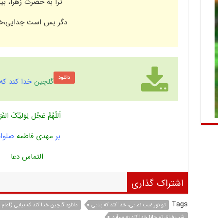
ترا به حضرت زهرا، بی
دگر بس است جدایی،خدا
دانلود
گلچین
خدا کند که 
اَللّهُمَّ عَجِّل لِوَلیِّکَ الفَ
بر
مهدی فاطمه
صلوا
التماس دعا
اشتراک گذاری
Tags
تو نور غیب نمایی، خدا کند که بیایی
دانلود گلچین خدا کند که بیایی (امام 
شب فراق تو جانا خدا کند به سرآید