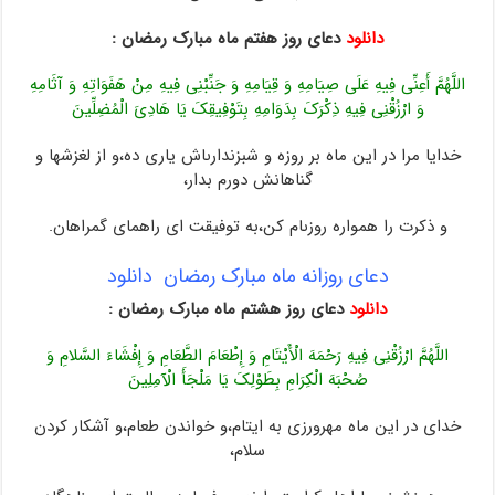
دانلود
دعای روز هفتم ماه مبارک رمضان :
اللَّهُمَّ أَعِنِّی فِیهِ عَلَى صِیَامِهِ وَ قِیَامِهِ وَ جَنِّبْنِی فِیهِ مِنْ هَفَوَاتِهِ وَ آثَامِهِ
وَ ارْزُقْنِی فِیهِ ذِکْرَکَ بِدَوَامِهِ بِتَوْفِیقِکَ یَا هَادِیَ الْمُضِلِّینَ
خدایا مرا در این ماه بر روزه و شب‏زندارى‏اش یارى ده،و از لغزشها و
گناهانش دورم بدار،
و ذکرت را همواره روزى‏ام کن،به توفیقت اى راهماى گمراهان.
دعای روزانه ماه مبارک رمضان دانلود
دانلود
دعای روز هشتم ماه مبارک رمضان :
اللَّهُمَّ ارْزُقْنِی فِیهِ رَحْمَهَ الْأَیْتَامِ وَ إِطْعَامَ الطَّعَامِ وَ إِفْشَاءَ السَّلامِ وَ
صُحْبَهَ الْکِرَامِ بِطَوْلِکَ یَا مَلْجَأَ الْآمِلِینَ
خداى در این ماه مهرورزى به ایتام،و خواندن طعام،و آشکار کردن
سلام،