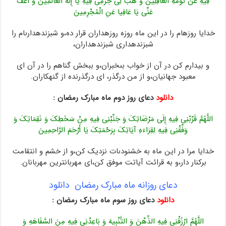
فِیهِ عَنْ نَوْمَهِ الْغَافِلِینَ وَ هَبْ لِی جُرْمِی فِیهِ یَا إِلَهَ الْعَالَمِینَ وَ اعْفُ
عَنِّی یَا عَافِیا عَنِ الْمُجْرِمِینَ
خدایا روزه‏ام را در این ماه روزه روزه‏داران قرار ده،و شب‏زنده‏دارى‏ام را
شب‏زنده‏دارى شب‏زنده‏داران،
و بیدارم کن در آن از خواب بى‏خبران،و ببخش گناهم را در آن اى
معبود جهانیان،و از من درگذر، اى درگذرنده از گنهکاران.
دانلود
دعای روز دوم ماه مبارک رمضان :
اللَّهُمَّ قَرِّبْنِی فِیهِ إِلَى مَرْضَاتِکَ وَ جَنِّبْنِی فِیهِ مِنْ سَخَطِکَ وَ نَقِمَاتِکَ وَ
وَفِّقْنِی فِیهِ لِقِرَاءَهِ آیَاتِکَ بِرَحْمَتِکَ یَا أَرْحَمَ الرَّاحِمِینَ
خدایا مرا در این ماه به خشنودى‏ات نزدیک کن،و از خشم و انتقامت‏
برکنار دار،و به قرائت آیاتت موفق کن،اى مهربان‏ترین مهربانان.
دعای روزانه ماه مبارک رمضان دانلود
دانلود
دعای روز سوم ماه مبارک رمضان :
اللَّهُمَّ ارْزُقْنِی فِیهِ الذِّهْنَ وَ التَّنْبِیهَ وَ بَاعِدْنِی فِیهِ مِنَ السَّفَاهَهِ وَ