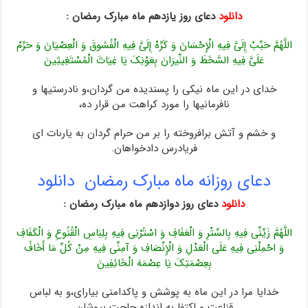
دانلود
دعای روز یازدهم ماه مبارک رمضان :
اللَّهُمَّ حَبِّبْ إِلَیَّ فِیهِ الْإِحْسَانَ وَ کَرِّهْ إِلَیَّ فِیهِ الْفُسُوقَ وَ الْعِصْیَانَ وَ حَرِّمْ
عَلَیَّ فِیهِ السَّخَطَ وَ النِّیرَانَ بِعَوْنِکَ یَا غِیَاثَ الْمُسْتَغِیثِینَ
خداى در این ماه نیکى را پسندیده من گردان،و نادرستیها و
نافرمانیها را مورد کراهت من قرار ده،
و خشم و آتش برافروخته را بر من حرام گردان به یارى‏ات اى
فریادرس دادخواهان.
دعای روزانه ماه مبارک رمضان دانلود
دانلود
دعای روز دوازدهم ماه مبارک رمضان :
اللَّهُمَّ زَیِّنِّی فِیهِ بِالسِّتْرِ وَ الْعَفَافِ وَ اسْتُرْنِی فِیهِ بِلِبَاسِ الْقُنُوعِ وَ الْکَفَافِ
وَ احْمِلْنِی فِیهِ عَلَى الْعَدْلِ وَ الْإِنْصَافِ وَ آمِنِّی فِیهِ مِنْ کُلِّ مَا أَخَافُ
بِعِصْمَتِکَ یَا عِصْمَهَ الْخَائِفِینَ
خدایا مرا در این ماه به پوشش و پاکدامنى بیاراى،و به لباس
قناعت و اکتفا به اندازه حاجت بپوشان‏