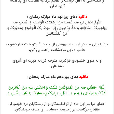
و همنشینى با اهل کرامت را نصبم فرما،به عطایت اى پناهگاه
آرزومندان.
دانلود
دعای روز نهم ماه مبارک رمضان :
اللَّهُمَّ اجْعَلْ لِی فِیهِ نَصِیبا مِنْ رَحْمَتِکَ الْوَاسِعَهِ وَ اهْدِنِی فِیهِ
لِبَرَاهِینِکَ السَّاطِعَهِ وَ خُذْ بِنَاصِیَتِی إِلَى مَرْضَاتِکَ الْجَامِعَهِ بِمَحَبَّتِکَ یَا
أَمَلَ الْمُشْتَاقِینَ
خدایا براى من در این ماه بهره‏اى از رحمت گسترده‏ات قرار ده،و به
جانب دلایل‏ درخشانت راهنمایى کن،
و به سوى خشنودى فراگیرت متوجه کن،به مهرت اى آرزوى
مشتاقان.
دانلود
دعای روز دهم ماه مبارک رمضان :
اللَّهُمَّ اجْعَلْنِی فِیهِ مِنَ الْمُتَوَکِّلِینَ عَلَیْکَ وَ اجْعَلْنِی فِیهِ مِنَ الْفَائِزِینَ
لَدَیْکَ وَ اجْعَلْنِی فِیهِ مِنَ الْمُقَرَّبِینَ إِلَیْکَ بِإِحْسَانِکَ یَا غَایَهَ الطَّالِبِینَ
خدایا مرا در این ماه از توکل‏کنندگان،و از رستگاران نزد خود،و از
مقرّبان درگاهت قرار بده،به احسانت اى هدف جویندگان.