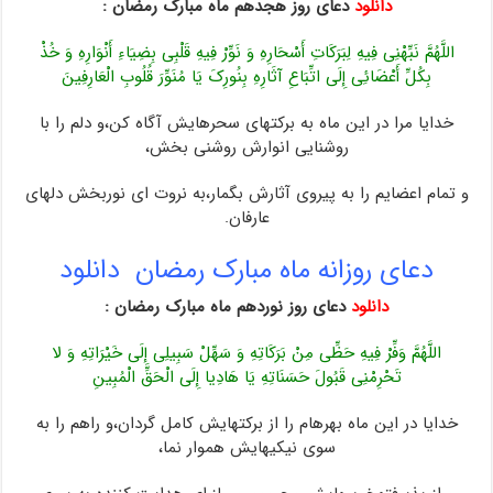
دانلود
دعای روز هجدهم ماه مبارک رمضان :
اللَّهُمَّ نَبِّهْنِی فِیهِ لِبَرَکَاتِ أَسْحَارِهِ وَ نَوِّرْ فِیهِ قَلْبِی بِضِیَاءِ أَنْوَارِهِ وَ خُذْ
بِکُلِّ أَعْضَائِی إِلَى اتِّبَاعِ آثَارِهِ بِنُورِکَ یَا مُنَوِّرَ قُلُوبِ الْعَارِفِینَ
خدایا مرا در این ماه به برکتهاى سحرهایش آگاه کن،و دلم را با
روشنایى انوارش روشنى بخش،
و تمام‏ اعضایم را به پیروى آثارش بگمار،به نروت اى نوربخش دلهاى
عارفان.
دعای روزانه ماه مبارک رمضان دانلود
دانلود
دعای روز نوردهم ماه مبارک رمضان :
اللَّهُمَّ وَفِّرْ فِیهِ حَظِّی مِنْ بَرَکَاتِهِ وَ سَهِّلْ سَبِیلِی إِلَى خَیْرَاتِهِ وَ لا
تَحْرِمْنِی قَبُولَ حَسَنَاتِهِ یَا هَادِیا إِلَى الْحَقِّ الْمُبِینِ
خدایا در این ماه بهره‏ام را از برکتهایش کامل گردان،و راهم را به
سوى نیکیهایش هموار نما،