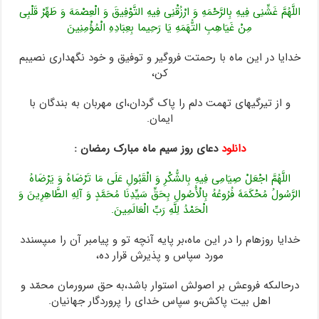
اللَّهُمَّ غَشِّنِی فِیهِ بِالرَّحْمَهِ وَ ارْزُقْنِی فِیهِ التَّوْفِیقَ وَ الْعِصْمَهَ وَ طَهِّرْ قَلْبِی
مِنْ غَیَاهِبِ التُّهَمَهِ یَا رَحِیما بِعِبَادِهِ الْمُؤْمِنِینَ
خدایا در این ماه با رحمتت فروگیر و توفیق و خود نگهدارى نصیبم
کن،
و از تیرگیهاى تهمت دلم را پاک گردان،اى مهربان به بندگان‏ با
ایمان.
دانلود
دعای روز سیم ماه مبارک رمضان :
اللَّهُمَّ اجْعَلْ صِیَامِی فِیهِ بِالشُّکْرِ وَ الْقَبُولِ عَلَى مَا تَرْضَاهُ وَ یَرْضَاهُ
الرَّسُولُ مُحْکَمَهً فُرُوعُهُ بِالْأُصُولِ بِحَقِّ سَیِّدِنَا مُحَمَّدٍ وَ آلِهِ الطَّاهِرِینَ وَ
الْحَمْدُ لِلَّهِ رَبِّ الْعَالَمِینَ.
خدایا روزه‏ام را در این ماه،بر پایه آنچه تو و پیامبر آن را مى‏پسندد
مورد سپاس و پذیرش قرار ده،
درحالى‏که فروعش بر اصولش استوار باشد،به حق سرورمان محمّد و
اهل بیت پاکش،و سپاس‏ خداى را پروردگار جهانیان.