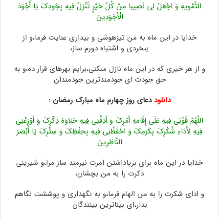
التَّمْوِیهِ وَ اجْعَلْ لِی نَصِیبا مِنْ کُلِّ خَیْرٍ تُنْزِلُ فِیهِ بِجُودِکَ یَا أَجْوَدَ
الْأَجْوَدِینَ
خدایا در این ماه به من تیزهوشى و بیدارى عنایت فرما،و از
بى‏خردى و اشتباه دورم ساز،
و از هر خیرى که در این ماه نازل مى‏کنى،برایم بهره‏اى قرار ده،و به
حق جودت اى جودمندترین جودمندان‏
دانلود
دعای روز چهارم ماه مبارک رمضان :
اللَّهُمَّ قَوِّنِی فِیهِ عَلَى إِقَامَهِ أَمْرِکَ وَ أَذِقْنِی فِیهِ حَلاوَهَ ذِکْرِکَ وَ أَوْزِعْنِی
فِیهِ لِأَدَاءِ شُکْرِکَ بِکَرَمِکَ وَ احْفَظْنِی فِیهِ بِحِفْظِکَ وَ سِتْرِکَ یَا أَبْصَرَ
النَّاظِرِینَ
خدایا در این ماه براى برپاداشتن امرت نیرمند ساز مرا،و شیرینى
ذکرت را به من بچشان،
و اداى شکرت‏ را به من الهام فرما،و به نگهدارى و پوششت نگاهم
بدار،اى بیناترین بینندگان