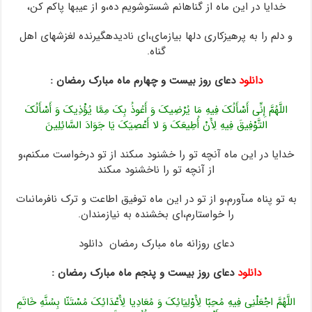
خدایا در این ماه از گناهانم شست‏وشویم ده،و از عیبها پاکم کن،
و دلم را به پرهیزکارى دلها بیازماى،اى نادیده‏گیرنده لغزشهاى اهل
گناه.
دانلود
دعای روز بیست و چهارم ماه مبارک رمضان :
اللَّهُمَّ إِنِّی أَسْأَلُکَ فِیهِ مَا یُرْضِیکَ وَ أَعُوذُ بِکَ مِمَّا یُؤْذِیکَ وَ أَسْأَلُکَ
التَّوْفِیقَ فِیهِ لِأَنْ أُطِیعَکَ وَ لا أَعْصِیَکَ یَا جَوَادَ السَّائِلِینَ
خدایا در این ماه‏ آنچه تو را خشنود مى‏کند از تو درخواست مى‏کنم،و
از آنچه تو را ناخشنود مى‏کند
به تو پناه مى‏آورم،و از تو در این ماه توفیق اطاعت و ترک نافرمانى‏ات‏
را خواستارم،اى بخشنده به نیازمندان.
دعای روزانه ماه مبارک رمضان دانلود
دانلود
دعای روز بیست و پنجم ماه مبارک رمضان :
اللَّهُمَّ اجْعَلْنِی فِیهِ مُحِبّا لِأَوْلِیَائِکَ وَ مُعَادِیا لِأَعْدَائِکَ مُسْتَنّا بِسُنَّهِ خَاتَمِ