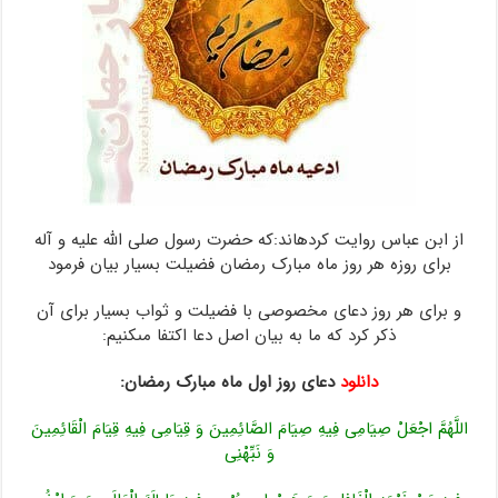
از ابن عباس روایت کرده‏اند:که حضرت رسول صلى اللّه علیه و آله
براى روزه هر روز ماه مبارک رمضان فضیلت بسیار بیان فرمود
و براى‏ هر روز دعاى مخصوصى با فضیلت و ثواب بسیار براى آن
ذکر کرد که ما به بیان اصل دعا اکتفا مى‏کنیم:
دانلود
دعای روز اول ماه مبارک رمضان:
اللَّهُمَّ اجْعَلْ صِیَامِی فِیهِ صِیَامَ الصَّائِمِینَ وَ قِیَامِی فِیهِ قِیَامَ الْقَائِمِینَ
وَ نَبِّهْنِی