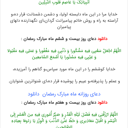
أَنْبِیَائِکَ یَا عَاصِمَ قُلُوبِ النَّبِیِّینَ
خدایا مرا در این ماه دلبسته اولیا، و دشمن دشمنانت قرار ده،و
آراسته به راه و روش خاتم پیامبرانت گردان،اى نگهدارنده دلهاى
پیامبران‏
دانلود
دعای روز بیست و ششم ماه مبارک رمضان :
اللَّهُمَّ اجْعَلْ سَعْیِی فِیهِ مَشْکُورا وَ ذَنْبِی فِیهِ مَغْفُورا وَ عَمَلِی فِیهِ مَقْبُولا
وَ عَیْبِی فِیهِ مَسْتُورا یَا أَسْمَعَ السَّامِعِینَ
خدایا کوششم را در این ماه مورد سپاس،و گناهم را آمرزیده،
و عملم را پذیرفته،و عیبم را پوشیده قرار ده،اى شنواترین شنوایان.
دعای روزانه ماه مبارک رمضان دانلود
دانلود
دعای روز بیست و هفتم ماه مبارک رمضان :
اللَّهُمَّ ارْزُقْنِی فِیهِ فَضْلَ لَیْلَهِ الْقَدْرِ وَ صَیِّرْ أُمُورِی فِیهِ مِنَ الْعُسْرِ إِلَى
الْیُسْرِ وَ اقْبَلْ مَعَاذِیرِی وَ حُطَّ عَنِّیَ الذَّنْبَ وَ الْوِزْرَ یَا رَءُوفا بِعِبَادِهِ
الصَّالِحِینَ