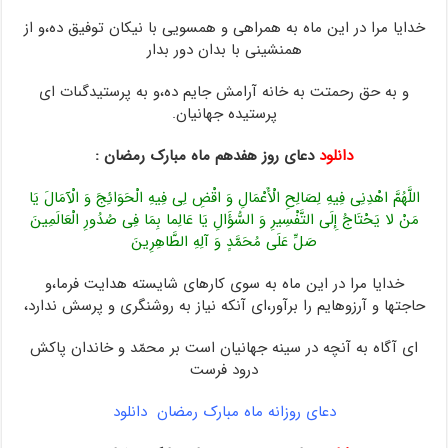
خدایا مرا در این ماه به همراهى و همسویى با نیکان توفیق ده،و از
همنشینى با بدان دور بدار
و به حق رحمتت به خانه آرامش جایم ده،و به پرستیدگى‏ات اى
پرستیده جهانیان.
دانلود
دعای روز هفدهم ماه مبارک رمضان :
اللَّهُمَّ اهْدِنِی فِیهِ لِصَالِحِ الْأَعْمَالِ وَ اقْضِ لِی فِیهِ الْحَوَائِجَ وَ الْآمَالَ یَا
مَنْ لا یَحْتَاجُ إِلَى التَّفْسِیرِ وَ السُّؤَالِ یَا عَالِما بِمَا فِی صُدُورِ الْعَالَمِینَ
صَلِّ عَلَى مُحَمَّدٍ وَ آلِهِ الطَّاهِرِینَ
خدایا مرا در این ماه به سوى کارهاى شایسته هدایت فرما،و
حاجتها و آرزوهایم را برآور،اى آن‏که نیاز به‏ روشنگرى و پرسش ندارد،
اى آگاه به آنچه در سینه جهانیان است بر محمّد و خاندان پاکش
درود فرست
دعای روزانه ماه مبارک رمضان دانلود