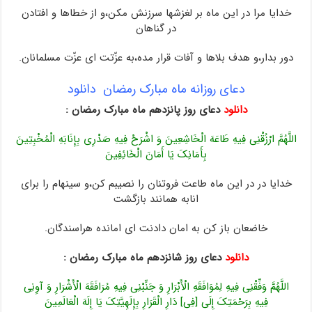
خدایا مرا در این ماه بر لغزشها سرزنش مکن،و از خطاها و افتادن
در گناهان
دور بدار،و هدف بلاها و آفات قرار مده،به عزّتت اى عزّت مسلمانان.
دعای روزانه ماه مبارک رمضان دانلود
دانلود
دعای روز پانزدهم ماه مبارک رمضان :
اللَّهُمَّ ارْزُقْنِی فِیهِ طَاعَهَ الْخَاشِعِینَ وَ اشْرَحْ فِیهِ صَدْرِی بِإِنَابَهِ الْمُخْبِتِینَ
بِأَمَانِکَ یَا أَمَانَ الْخَائِفِینَ
خدایا در در این ماه طاعت فروتنان را نصیبم کن،و سینه‏ام را براى
انابه همانند بازگشت
خاضعان باز کن به امان دادنت اى امان‏ده‏ هراسندگان.
دانلود
دعای روز شانزدهم ماه مبارک رمضان :
اللَّهُمَّ وَفِّقْنِی فِیهِ لِمُوَافَقَهِ الْأَبْرَارِ وَ جَنِّبْنِی فِیهِ مُرَافَقَهَ الْأَشْرَارِ وَ آوِنِی
فِیهِ بِرَحْمَتِکَ إِلَى [فِی‏] دَارِ الْقَرَارِ بِإِلَهِیَّتِکَ یَا إِلَهَ الْعَالَمِینَ