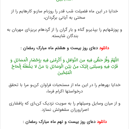
خدایا در این ماه فضیلت شب قدر را روزى‏ام ساز،و کارهایم را از
سختى به آیانى برگردان،
و پوزشهایم را بپذیر،و گناه و بار گران را از گرده‏ام بریز،اى مهربان به
بندگان شایسته.
دانلود
دعای روز بیست و هشتم ماه مبارک رمضان :
اللَّهُمَّ وَفِّرْ حَظِّی فِیهِ مِنَ النَّوَافِلِ وَ أَکْرِمْنِی فِیهِ بِإِحْضَارِ الْمَسَائِلِ وَ
قَرِّبْ فِیهِ وَسِیلَتِی إِلَیْکَ مِنْ بَیْنِ الْوَسَائِلِ یَا مَنْ لا یَشْغَلُهُ إِلْحَاحُ
الْمُلِحِّینَ
خدایا بهره‏ام را در این ماه از مستحبات‏ فراوان کن،و مرا با تحقق
درخواستها اکرام فرما،
و از میان وسایل وسیله‏ام را به سویت نزدیک‏ کن،اى که پافشارى
اصرارورزان مشغولش نسازد.
دانلود
دعای روز بیست و نهم ماه مبارک رمضان :