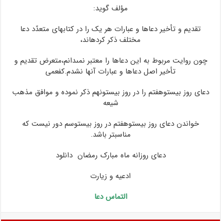
مؤلف گوید:
تقدیم و تأخیر دعاها و عبارات هر یک را در کتابهاى متعدّد دعا
مختلف ذکر کرده‏اند،
چون روایت مربوط به این‏ دعاها را معتبر نمى‏دانم،متعرض تقدیم و
تأخیر اصل دعاها و عبارات آنها نشدم.کفعمى
دعاى روز بیست‏وهفتم را در روز بیست‏ونهم‏ ذکر نموده و موافق مذهب
شیعه
خواندن دعاى روز بیست‏وهفتم در روز بیست‏وسم دور نیست که
مناسب‏تر باشد.
دعای روزانه ماه مبارک رمضان دانلود
ادعیه و زیارت
التماس دعا