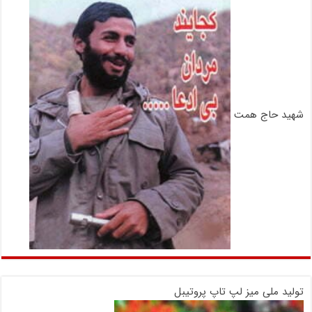
شهید حاج همت
تولید ملی میز لپ تاپ پروتیبل