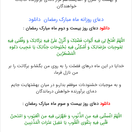
خواهندگان.
دعای روزانه ماه مبارک رمضان دانلود
دانلود
دعای روز بیست و دوم ماه مبارک رمضان :
اللَّهُمَّ افْتَحْ لِی فِیهِ أَبْوَابَ فَضْلِکَ وَ أَنْزِلْ عَلَیَّ فِیهِ بَرَکَاتِکَ وَ وَفِّقْنِی فِیهِ
لِمُوجِبَاتِ مَرْضَاتِکَ وَ أَسْکِنِّی فِیهِ بُحْبُوحَاتِ جَنَّاتِکَ یَا مُجِیبَ دَعْوَهِ
الْمُضْطَرِّینَ
خدایا در این ماه درهاى فضلت را به روى من بگشا،و برکاتت را بر
من نازل فرما،
و به موجبات‏ خشنودى‏ات موفقم بدار،و در میان بهشتهایت جایم
ده،اى برآورنده خواهش درماندگان‏
دانلود
دعای روز بیست و سوم ماه مبارک رمضان :
اللَّهُمَّ اغْسِلْنِی فِیهِ مِنَ الذُّنُوبِ وَ طَهِّرْنِی فِیهِ مِنَ الْعُیُوبِ وَ امْتَحِنْ
قَلْبِی فِیهِ بِتَقْوَى الْقُلُوبِ یَا مُقِیلَ عَثَرَاتِ الْمُذْنِبِینَ