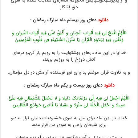
و از پذیرفته‏خوبیهایش محرومم مساز،اى هدایت‏ کننده به سوى
حق آشکار
دانلود
دعای روز بیستم ماه مبارک رمضان :
اللَّهُمَّ افْتَحْ لِی فِیهِ أَبْوَابَ الْجِنَانِ وَ أَغْلِقْ عَنِّی فِیهِ أَبْوَابَ النِّیرَانِ وَ
وَفِّقْنِی فِیهِ لِتِلاوَهِ الْقُرْآنِ یَا مُنْزِلَ السَّکِینَهِ فِی قُلُوبِ الْمُؤْمِنِینَ
خدایا در این ماه درهاى بهشتهایت را به رویم باز کن،و درهاى
آتش دوزخ را به روزیم‏ بربند،
و به تلاوت قرآن موفقم بدار،اى فرو فرستنده آرامش در دل مؤمنان.
دانلود
دعای روز بیست و یکم ماه مبارک رمضان :
اللَّهُمَّ اجْعَلْ لِی فِیهِ إِلَى مَرْضَاتِکَ دَلِیلا وَ لا تَجْعَلْ لِلشَّیْطَانِ فِیهِ عَلَیَّ
سَبِیلا وَ اجْعَلِ الْجَنَّهَ لِی مَنْزِلا وَ مَقِیلا یَا قَاضِیَ حَوَائِجِ الطَّالِبِینَ
خدایا در این ماه براى من به سوى خشنودى‏ات دلیلى قرار مده،و
براى شیطان راهى به سوى من‏ قرار مده،
و بهشت را منزل و آسایشگاهم قرار ده،اى برآورنده حاجات