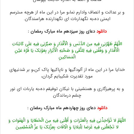
و بر عدالت و انصاف وادارم نما،و مرا در این ماه از هرچه مى‏ترسم
ایمنى ده،به نگهدارى‏ات اى نگهدارنده‏ هراسندگان.
دانلود
دعای روز سیزدهم ماه مبارک رمضان :
اللَّهُمَّ طَهِّرْنِی فِیهِ مِنَ الدَّنَسِ وَ الْأَقْذَارِ وَ صَبِّرْنِی فِیهِ عَلَى کَائِنَاتِ
الْأَقْدَارِ وَ وَفِّقْنِی فِیهِ لِلتُّقَى وَ صُحْبَهِ الْأَبْرَارِ بِعَوْنِکَ یَا قُرَّهَ عَیْنِ
الْمَسَاکِینِ
خدایا مرا در این ماه از آلودگیها و ناپاکیها پاک کن،و بر شدنیهاى
مورد تقدیرت‏ شکیبایم گردان،
و به پرهیزگارى و هم‏نشینى با نیکان توفیقم ده،به یارى‏ات اى نور
چشم درماندگان‏
دانلود
دعای روز چهاردهم ماه مبارک رمضان :
اللَّهُمَّ لا تُؤَاخِذْنِی فِیهِ بِالْعَثَرَاتِ وَ أَقِلْنِی فِیهِ مِنَ الْخَطَایَا وَ الْهَفَوَاتِ وَ
لا تَجْعَلْنِی فِیهِ غَرَضا لِلْبَلایَا وَ الْآفَاتِ بِعِزَّتِکَ یَا عِزَّ الْمُسْلِمِینَ