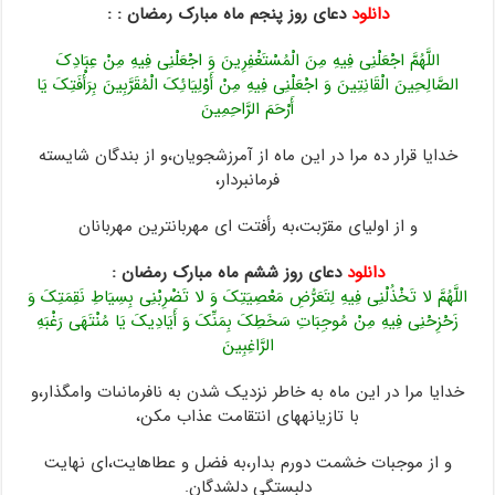
دانلود
دعای روز پنجم ماه مبارک رمضان : :
اللَّهُمَّ اجْعَلْنِی فِیهِ مِنَ الْمُسْتَغْفِرِینَ وَ اجْعَلْنِی فِیهِ مِنْ عِبَادِکَ
الصَّالِحِینَ الْقَانِتِینَ وَ اجْعَلْنِی فِیهِ مِنْ أَوْلِیَائِکَ الْمُقَرَّبِینَ بِرَأْفَتِکَ یَا
أَرْحَمَ الرَّاحِمِینَ
خدایا قرار ده مرا در این ماه از آمرزش‏جویان،و از بندگان شایسته‏
فرمانبردار،
و از اولیاى مقرّبت،به رأفتت اى مهربان‏ترین مهربانان‏
دانلود
دعای روز ششم ماه مبارک رمضان :
اللَّهُمَّ لا تَخْذُلْنِی فِیهِ لِتَعَرُّضِ مَعْصِیَتِکَ وَ لا تَضْرِبْنِی بِسِیَاطِ نَقِمَتِکَ وَ
زَحْزِحْنِی فِیهِ مِنْ مُوجِبَاتِ سَخَطِکَ بِمَنِّکَ وَ أَیَادِیکَ یَا مُنْتَهَى رَغْبَهِ
الرَّاغِبِینَ
خدایا مرا در این ماه به خاطر نزدیک شدن به نافرمانى‏ات وامگذار،و
با تازیانه‏هاى انتقامت عذاب مکن،
و از موجبات خشمت دورم بدار،به فضل و عطاهایت،اى نهایت
دلبستگى دل‏شدگان.