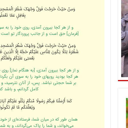
وَمِنْ حَیْثُ خَرَ‌جْتَ فَوَلِّ وَجْهَکَ شَطْرَ‌ الْمَسْجِدِ الْحَرَ
بِغَافِلٍ عَمَّا تَعْمَ
و از هر کجا بیرون آمدى، روى خود را به سو
[فرمان‌] حق است و از جانب پروردگار تو است 
وَمِنْ حَیْثُ خَرَ‌جْتَ فَوَلِّ وَجْهَکَ شَطْرَ‌ الْمَسْجِدِ الْ
شَطْرَ‌هُ لِئَلَّا یَکُونَ لِلنَّاسِ عَلَیْکُمْ حُجَّهٌ إِلَّا الَّذِینَ 
نِعْمَتِی عَلَیْکُمْ وَلَعَلَّکُم
و از هر کجا بیرون آمدى، [به هنگام نماز] روى
هر کجا بودید رویهاى خود را به سوى آن بگردان
بر شما حجتى نباشد. پس، از آنان نترسید، و ا
کامل گردانم، و باشد ک
کَمَا أَرْ‌سَلْنَا فِیکُمْ رَ‌سُولًا مِّنکُمْ یَتْلُو عَلَیْکُمْ آیَاتِ
وَیُعَلِّمُکُم مَّا لَمْ تَکُونُوا 
همان طور که در میان شما، فرستاده‌اى از خودتان
مى‌خواند، و شما را پاک مى‌گرداند، و به شم