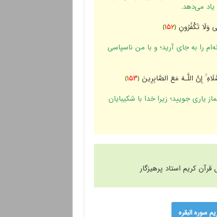
یاد مى‌دهد.
لِی وَلَا تَکْفُرُ‌ونِ
﴿
١۵٢
﴾
نه‌ام را به جاى آرید؛ و با من ناسپاسى
َلَاهِ ۚ إِنَّ اللَّـهَ مَعَ الصَّابِرِ‌ینَ
﴿
١۵٣
﴾
ماز یارى جویید؛ زیرا خدا با شکیبایان
رآن کریم استاد پرهیزگار
 سوره البقره