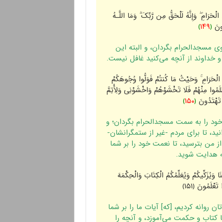
‌امِ ۖ وَإِنَّهُ لَلْحَقُّ مِن رَّ‌بِّکَ ۗ وَمَا اللَّـهُ
لُونَ
﴿
١۴٩
﴾
ى مسجدالحرام بگردان، و البته این
و خداوند از آنچه مى‌کنید غافل نیست.
حَرَ‌امِ ۚ وَحَیْثُ مَا کُنتُمْ فَوَلُّوا وُجُوهَکُمْ
ظَلَمُوا مِنْهُمْ فَلَا تَخْشَوْهُمْ وَاخْشَوْنِی وَلِأُتِمَّ
ْ تَهْتَدُونَ
﴿
١۵٠
﴾
 خود را به سمت مسجدالحرام بگردان؛ و
ید، تا براى مردم -غیر از ستمگرانشان-
ز من بترسید، تا نعمت خود را بر شما
ه هدایت شوید.
نَا وَیُزَکِّیکُمْ وَیُعَلِّمُکُمُ الْکِتَابَ وَالْحِکْمَهَ
تَعْلَمُونَ ﴿١۵١﴾
 روانه کردیم، [که‌] آیات ما را بر شما
ا کتاب و حکمت مى‌آموزد، و آنچه را