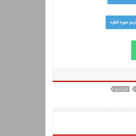
م سوره البقره
قرآن کریم