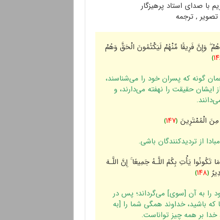
 با صدای استاد پرهیزگار
هُمْ ۖ وَإِنَّ فَرِ‌یقًا مِّنْهُمْ لَیَکْتُمُونَ الْحَقَّ وَهُمْ
﴾
١۴
همان گونه که پسران خود را مى‌شناسند،
ز ایشان حقیقت را نهفته مى‌دارند، و
‌دانند.
َ مِنَ الْمُمْتَرِ‌ینَ
﴿
١۴٧
﴾
دا از تردیدکنندگان باشى.
مَا تَکُونُوا یَأْتِ بِکُمُ اللَّـهُ جَمِیعًا ۚ إِنَّ اللَّـهَ
ِیرٌ‌
﴿
١۴٨
﴾
را به آن [سوى‌] مى‌گرداند؛ پس در
که باشید، خداوند همگى شما را [به
 خدا بر همه چیز تواناست.