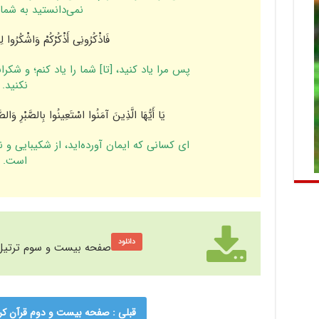
نمى‌دانستید به شما 
فَاذْکُرُ‌ونِی أَذْکُرْ‌کُمْ وَاشْکُرُ‌وا 
پس مرا یاد کنید، [تا] شما را یاد کنم؛ و شکرا
نکنید.
یَا أَیُّهَا الَّذِینَ آمَنُوا اسْتَعِینُوا بِالصَّبْرِ‌ وَالصّ
اى کسانى که ایمان آورده‌اید، از شکیبایى و ن
است.
دانلود
صفحه بیست و سوم ترتیل ق
قبلی : صفحه بیست و دوم قرآن کریم