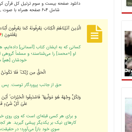
دانلود صفحه بیست و سوم ترتیل کل قرآن کریم
شامل ۶۰۴ صفحه همراه با صوت , تصویر , ترجمه
الَّذِینَ آتَیْنَاهُمُ الْکِتَابَ یَعْرِ‌فُونَهُ کَمَا یَعْرِ‌فُونَ أَبْنَاءَ
یَعْلَمُونَ
﴿
۶
کسانى که به ایشان کتاب [آسمانى‌] داده‌ایم، 
او [=محمد] را مى‌شناسند؛ و مسلماً گروهى ا
خودشان [هم‌] مى
الْحَقُّ مِن رَّ‌بِّکَ ۖ فَلَا تَکُونَنّ
حق از جانب پروردگار توست. پس مبا
وَلِکُلٍّ وِجْهَهٌ هُوَ مُوَلِّیهَا ۖ فَاسْتَبِقُوا الْخَیْرَ‌اتِ ۚ أَیْنَ 
عَلَىٰ کُلِّ شَیْءٍ قَد
و براى هر کسى قبله‌اى است که وى روى خود 
کارهاى نیک بر یکدیگر پیشى گیرید. هر کجا 
سوى خود باز] مى‌آورد؛ در حقیقت،