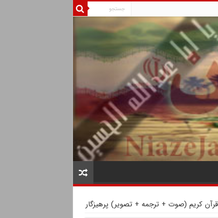
رآن کریم (صوت + ترجمه + تصویر) پرهیزگار