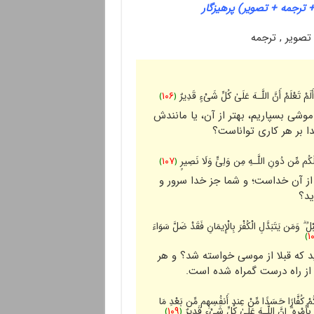
ترجمه + تصویر) پرهیزگار
َلَمْ تَعْلَمْ أَنَّ اللَّـهَ عَلَىٰ کُلِّ شَیْءٍ قَدِیرٌ‌
﴿
١٠۶
﴾
موشى بسپاریم، بهتر از آن، یا مانندش
دا بر هر کارى تواناست؟
ا لَکُم مِّن دُونِ اللَّـهِ مِن وَلِیٍّ وَلَا نَصِیرٍ‌
﴿
١٠٧
﴾
 از آن خداست؛ و شما جز خدا سرور و
ید؟
ۗ وَمَن یَتَبَدَّلِ الْکُفْرَ‌ بِالْإِیمَانِ فَقَدْ ضَلَّ سَوَاءَ
﴾
١
ید که قبلا از موسى خواسته شد؟ و هر
از راه درست گمراه شده است.
نِکُمْ کُفَّارً‌ا حَسَدًا مِّنْ عِندِ أَنفُسِهِم مِّن بَعْدِ مَا
أَمْرِ‌هِ ۗ إِنَّ اللَّـهَ عَلَىٰ کُلِّ شَیْءٍ قَدِیرٌ‌
﴿
١٠٩
﴾