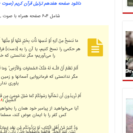
دانلود صفحه هفدهم ترتیل قرآن کریم (صوت + 
شامل ۶۰۴ صفحه همراه با صوت , تصویر , ترجمه
مَا نَنسَخْ مِنْ آیَهٍ أَوْ نُنسِهَا نَأْتِ بِخَیْرٍ‌ مِّنْهَا أَوْ مِثْلِهَا ۗ أ
هر حکمى را نسخ کنیم، یا آن را به [دست‌] فرا
را مى‌آوریم؛ مگر ندانستى که خ
أَلَمْ تَعْلَمْ أَنَّ اللَّـهَ لَهُ مُلْکُ السَّمَاوَاتِ وَالْأَرْ‌ضِ ۗ وَمَ
مگر ندانستى که فرمانروایى آسمانها و زمین
یاورى ندار
أَمْ تُرِ‌یدُونَ أَن تَسْأَلُوا رَ‌سُولَکُمْ کَمَا سُئِلَ مُوسَىٰ مِن قَبْلُ 
السَّبِیلِ
﴿
٠٨
آیا مى‌خواهید از پیامبر خود همان را بخواه
کس کفر را با ایمان عوض کند، مسلما 
وَدَّ کَثِیرٌ‌ مِّنْ أَهْلِ الْکِتَابِ لَوْ یَرُ‌دُّونَکُم مِّن بَعْدِ إِیمَا
تَبَیَّنَ لَهُمُ الْحَقُّ ۖ فَاعْفُوا وَاصْفَحُوا حَتَّىٰ یَأْتِیَ اللَّـهُ بِ