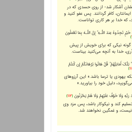
یشان آشکار شد- از روى حسدى که در
ایمانتان، کافر گردانند. پس عفو کنید و
، که خدا بر هر کارى تواناست.
خَیْرٍ‌ تَجِدُوهُ عِندَ اللَّـهِ ۗ إِنَّ اللَّـهَ بِمَا تَعْمَلُونَ
﴾
 هر گونه نیکى که براى خویش از پیش
آرى، خدا به آنچه مى‌کنید بیناست.
تِلْکَ أَمَانِیُّهُمْ ۗ قُلْ هَاتُوا بُرْ‌هَانَکُمْ إِن کُنتُمْ
﴾
١١
که یهودى یا ترسا باشد.» این آرزوهاى
‌گویید، دلیل خود را بیاورید.»
َ رَ‌بِّهِ وَلَا خَوْفٌ عَلَیْهِمْ وَلَا هُمْ یَحْزَنُونَ
﴿
١١٢
﴾
تسلیم کند و نیکوکار باشد، پس مزد وى
 نیست، و غمگین نخواهند شد.