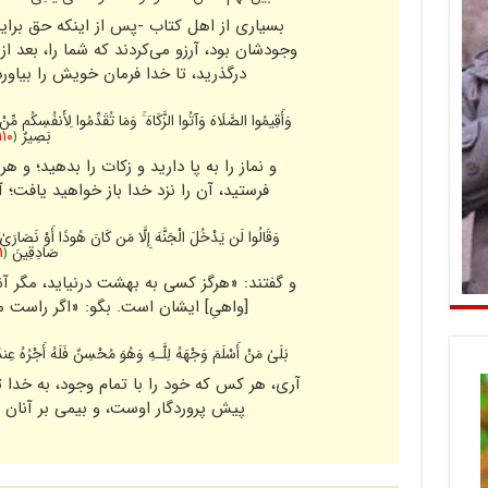
بسیارى از اهل کتاب -پس از اینکه حق برا
وجودشان بود، آرزو مى‌کردند که شما را، بعد از 
درگذرید، تا خدا فرمان خویش را بیاورد
وَأَقِیمُوا الصَّلَاهَ وَآتُوا الزَّکَاهَ ۚ وَمَا تُقَدِّمُوا لِأَنفُسِکُم مِّنْ 
بَصِیرٌ‌
﴿
١١٠
و نماز را به پا دارید و زکات را بدهید؛ و
فرستید، آن را نزد خدا باز خواهید یافت؛ 
وَقَالُوا لَن یَدْخُلَ الْجَنَّهَ إِلَّا مَن کَانَ هُودًا أَوْ نَصَارَ‌ىٰ ۗ 
صَادِقِینَ
﴿
١
و گفتند: «هرگز کسى به بهشت درنیاید، مگر آن
[واهىِ‌] ایشان است. بگو: «اگر راست مى
بَلَىٰ مَنْ أَسْلَمَ وَجْهَهُ لِلَّـهِ وَهُوَ مُحْسِنٌ فَلَهُ أَجْرُ‌هُ عِند
آرى، هر کس که خود را با تمام وجود، به خدا 
پیش پروردگار اوست، و بیمى بر آنان