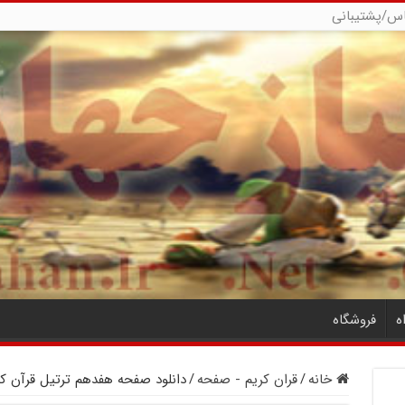
س/پشتیبانی
ه
فروشگاه
خانه
/
قران کریم - صفحه
/
دانلود صفحه هفدهم ترتیل قرآن ک