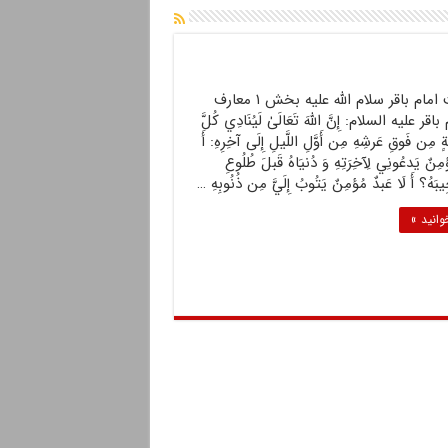
احادیث امام باقر سلام الله علیه بخش ۱ معارف
ر علیه السلام: إِنَّ اللَّهَ تَعَالَىٰ لَيُنَادِي‏ كُلَّ
َةٍ مِن فَوقِ عَرشِهِ مِن أَوَّلِ اللَّيلِ إِلَى آخِرِهِ: أَ
مِنٌ يَدعُونِي لِآخِرَتِهِ وَ دُنيَاهُ قَبلَ طُلُوعِ
ِيبَهُ؟ أَ لَا عَبدٌ مُؤمِنٌ يَتُوبُ إِلَيَّ مِن ذُنُوبِهِ …
وانید »