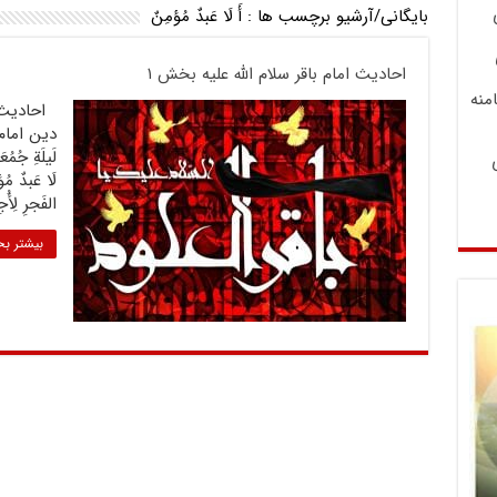
بایگانی/آرشیو برچسب ها :
أَ لَا عَبدٌ مُؤمِنٌ
احادیث امام باقر سلام الله علیه بخش ۱
منه
دین امام باق
لَيلَةِ جُمُع
لَا عَبدٌ مُؤ
الفَجرِ لِأُج
بیشتر بخ