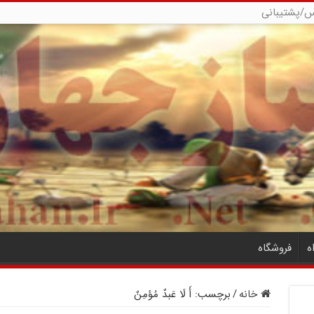
س/پشتیبانی
ه
فروشگاه
خانه
/
برچسب:
أَ لَا عَبدٌ مُؤمِنٌ