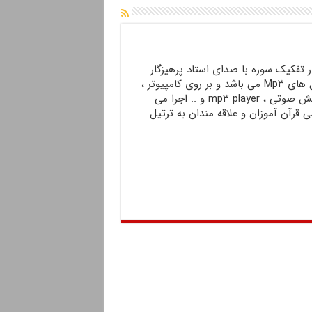
ار تفکیک سوره با صدای استاد پرهیزگار
این مجموعه بصورت فایل های Mp۳ می باشد و بر روی کامپیوتر ،‌
موبایل ،‌ دستگاه های پخش صوتی ،‌ mp۳ player و .. اجرا می
 قرآن آموزان و علاقه مندان به ترتیل