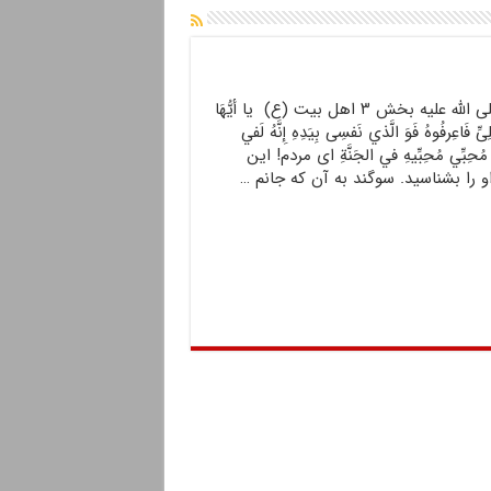
احادیث حضرت محمد صلى الله علیه بخش ۳ اهل بیت (ع) يا أيُّهَا
َاعِرفُوهُ فَوَ الَّذي نَفسِى بِيَدِهِ إِنَّهُ لَفي
ِ و مُحِبِّي مُحِبِّيهِ في الجَنَّةِ اى مردم! اين
 را بشناسيد. سوگند به آن كه جانم …