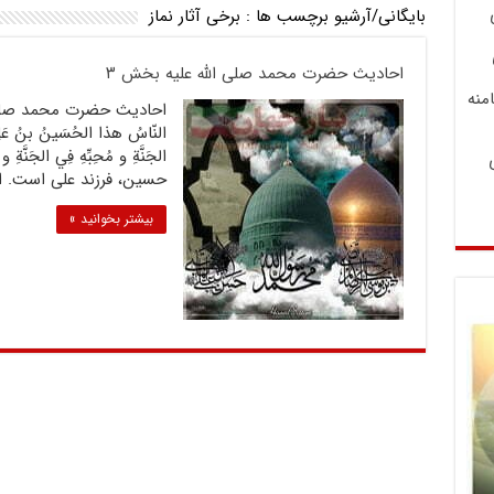
بایگانی/آرشیو برچسب ها :
برخی آثار نماز
احادیث حضرت محمد صلى الله علیه بخش ۳
منه
النّاسُ هذا الحُسَينُ بنُ عَلِىِّ ف
الجَنَّةِ و مُحِبِّهِ فِي الجَنَّة
حسين، فرزند على است. او
بیشتر بخوانید »