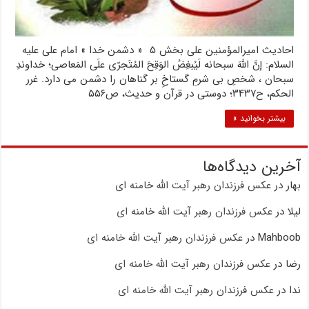
احادیث امیرالمؤمنین علی بخش ۵ « دشمن خدا » امام على علیه
السلام: إنَّ اللَّهَ سبحانه لَیُبغِضُ الوَقِحَ المُتَجرّی علَى المَعاصی؛ خداوندِ
سبحان ، شخصِ بى شرمِ گستاخِ بر گناهان را دشمن مى دارد. غرر
الحکم، ح۳۴۳۷؛ دوستی در قرآن و حدیث، ص۵۵۶
بیشتر بخوانید »
آخرین دیدگاه‌ها
بهار
در
عکس فرزندان رهبر آیت الله خامنه ای
لیلا
در
عکس فرزندان رهبر آیت الله خامنه ای
Mahboob
در
عکس فرزندان رهبر آیت الله خامنه ای
رضا
در
عکس فرزندان رهبر آیت الله خامنه ای
ندا
در
عکس فرزندان رهبر آیت الله خامنه ای