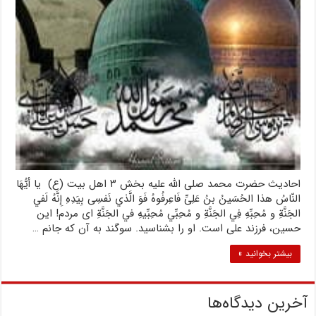
احادیث حضرت محمد صلى الله علیه بخش ۳ اهل بیت (ع) يا أيُّهَا
النّاسُ هذا الحُسَينُ بنُ عَلِىِّ فَاعِرفُوهُ فَوَ الَّذي نَفسِى بِيَدِهِ إِنَّهُ لَفي
الجَنَّةِ و مُحِبِّهِ فِي الجَنَّةِ و مُحِبِّي مُحِبِّيهِ في الجَنَّةِ اى مردم! اين
حسين، فرزند على است. او را بشناسيد. سوگند به آن كه جانم …
بیشتر بخوانید »
آخرین دیدگاه‌ها