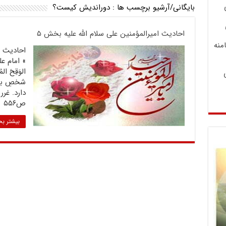
بایگانی/آرشیو برچسب ها :
دوراندیش کیست؟
احادیث امیرالمؤمنین علی سلام الله علیه بخش ۵
منه
» امام على
الوَقِحَ ا
شخصِ بى 
ص۵۵۶
بیشتر بخ