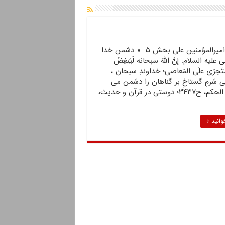
احادیث امیرالمؤمنین علی بخش ۵ « دشمن خدا
 علیه السلام: إنَّ اللَّهَ سبحانه لَیُبغِضُ
لمُتَجرّی علَى المَعاصی؛ خداوندِ سبحان ،
شرمِ گستاخِ بر گناهان را دشمن مى
دارد. غرر الحکم، ح۳۴۳۷؛ دوستی در قرآن و حدیث،
وانید »