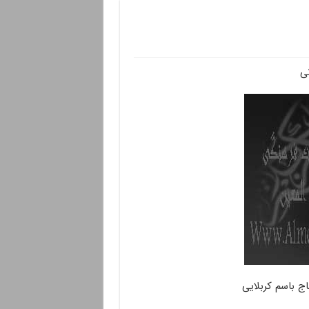
نی
 باسم کربلایی