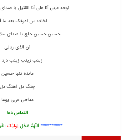
نوحه عربی أنا علی أنا القتیل با صدای
اخاف من اعوفک بعد ما 
حسین حسین حاج با صدای ملا ب
ان الذی ربانی
زینب زینب زینب درد آ
مانده تنها حسین
چنگ دل اهنگ دل
مداحی عربی یوما
التماس دعا
**********
اَللّهُمَّ عَجِّل
لِوَلیِّکَ
الفَر