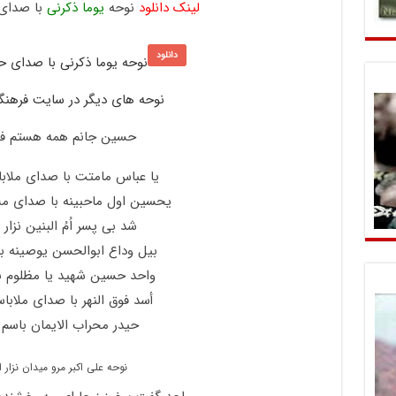
لینک دانلود
نوحه
یوما ذکرنی
با صدای 
دانلود
نوحه یوما ذکرنی با صدای حا
نوحه های دیگر در سایت فرهنگی
حسین جانم همه هستم فد
یا عباس مامتت با صدای ملابا
یحسین اول ماحبینه با صدای ملا
شد بی پسر اُمُ البنین نزار
بیل وداع ابوالحسن یوصینه با
واحد حسین شهید یا مظلوم نز
أسد فوق النهر با صدای ملاباس
حیدر محراب الایمان باسم 
نوحه علی اکبر مرو میدان نزار 