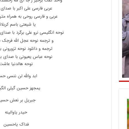
واحد گفت برخیز ز جا ای مه رخشنده 
عربی فارسی علی اکبر با صدای ن
عربی و فارسی روحی به همراه متن
یا شیعتی باسم کربلائ
نوحه انگلیسی نرو علی برگرد با صدای
و ترجمه نوحه عجل الله فرجک ب
ترجمه و دانلود نوحه تزورونی ب
نوحه عباس یعیونی با صدای با
نوحه هالدنیا عاشت
ابد والله لن ننسی حسی
یمجهز حسین گیلی الگب
جبریل بر نعش حسی
حیدر یاوالینه
فداک یاحسین