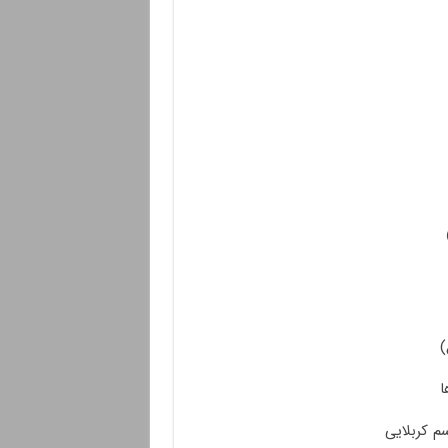
)
ا
م کربلایی