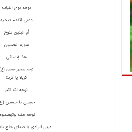
نوحه نوح القباب
دعنی اتقدم ضحیه
أم البنین تنوح
سوره الحسین
هذا إنتمائی
نوحه یمجهز حسین (ع)
کربلا یا کربلا
نوحه الله اکبر
حسین یا حسین (ع
نوحه طفله وتهضموه
عربی الوادی با صدای حاج باس