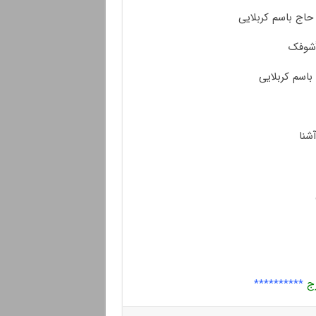
 حاج باسم کربلایی
أشوفک
اسم کربلایی
شنا
َج
**********