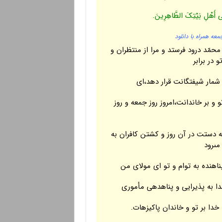
لَى أَهْلِ بَیْتِکَ الطَّاهِرِینَ.
معه همراه با دانلود
محمّد درود فرستد و مرا از منتظران و
 در برابر
شمار شیفتگانت قرار دهد،اى
و بر خاندانت،امروز روز جمعه و روز
 دستت در آن روز و کشتن کافران به
ى‏رود
اهنده به توام و تو اى مولاى من
خدا به پذیرایى و پناه‏دهى مأمورى
دا بر تو و خاندان پاکیزه‏ات.