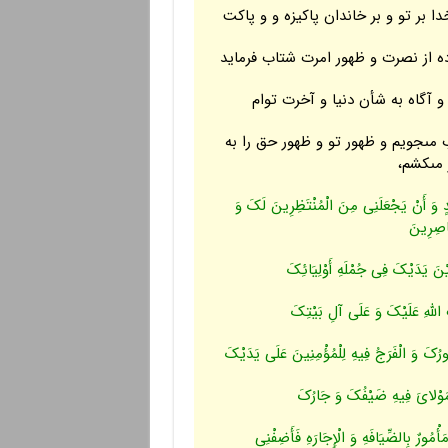
ا بر تو و بر خاندان پاکیزه و و پاکت
ده از نصرت و ظهور امرت شتاب فرماید
و آگاه به شأن دنیا و آخرت توام
مى‏جویم و ظهور تو و ظهور حق را به
مى‏کشم،
َدٍ وَ أَنْ یَجْعَلَنِی مِنَ الْمُنْتَظِرِینَ لَکَ وَ
َاصِرِینَ
نَ یَدَیْکَ فِی جُمْلَهِ أَوْلِیَائِکَ
للَّهِ عَلَیْکَ وَ عَلَى آلِ بَیْتِکَ
ورُکَ وَ الْفَرَجُ فِیهِ لِلْمُؤْمِنِینَ عَلَى یَدَیْکَ
ا مَوْلایَ فِیهِ ضَیْفُکَ وَ جَارُکَ
أْمُورٌ بِالضِّیَافَهِ وَ الْإِجَارَهِ فَأَضِفْنِی