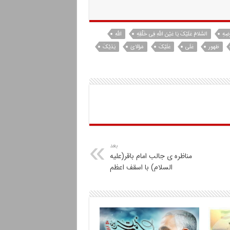
ْضِهِ
السَّلامُ عَلَیْکَ یَا عَیْنَ اللَّهِ فِی خَلْقِهِ
اللَّهِ
ظهور
عَلَى
عَلَیْکَ
مَوْلایَ
یَدَیْکَ
بعد
مناظره ی جالب امام باقر(علیه
السلام) با اسقف اعظم