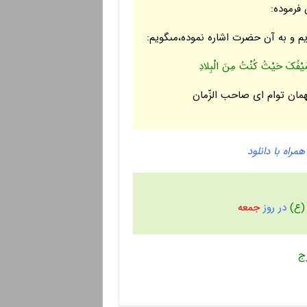
فرموده:
 و به آن حضرت اشاره نموده،مى‏گویم:
یْفُکَ حَیْثُ کُنْتُ مِنَ الْبِلادِ
مان توام اى صاحب الزّمان
مراه با دانلود
(ع)
در روز
جمعه
رَج