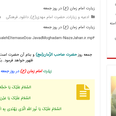
زیارت امام زمان (ع) در روز جمعه
ادعیه و زیارات
,
حضرت امام مهدی(ع)
,
دانلود
,
فرهنگی
منه
زیارت امام زمان (ع) در روز جمعه
AbasalehEltemaseDoa-JavadMoghadam-NiazeJahan.ir.mp۴
جمعه روز
حضرت صاحب الزّمان(عج)
و بنام آن حضرت است 
ظهور خواهد فرمود…بگ
زیارت
امام زمان (ع)
در روز جمعه ه
السَّلامُ عَلَیْکَ یَا حُجَّهَ 
السَّلامُ عَلَیْکَ یَا عَیْنَ ا
السَّلامُ عَلَیْکَ یَا نُورَ اللَّهِ الَّذِی یَهْتَدِی بِهِ ال