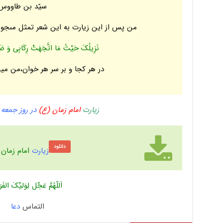
سیّد بن طاووس 
من پس از این زیارت به این شعر تمثل مى‏جویم
نَزِیلُکَ حَیْثُ مَا اتَّجَهَتْ رِکَابِی وَ ضَ
در هر کجا و بر سر هر خوان،من میه
زیارت
امام زمان (ع)
در روز جمعه ه
دانلود
زیارت
امام زمان 
اَللّهُمَّ عَجِّل لِوَلیِّکَ الفَ
التماس
دعا