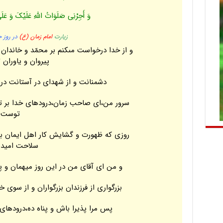
وَ أَجِرْنِی صَلَوَاتُ اللَّهِ عَلَیْکَ وَ عَ
زیارت
امام زمان (ع)
در روز ج
و از خدا درخواست مى‏کنم بر محمّد و خاندان‏ 
پیروان و یاوران تو
دشمنانت و از شهداى در آستانت در 
سرور من،اى صاحب‏ زمان،درودهاى خدا بر تو 
توست
‏ روزى که ظهورت و گشایش کار اهل ایمان به
سلاحت‏ امید م
و من اى آقاى من در این روز میهمان و پن
بزرگوارى از فرزندان‏ بزرگواران و از سوى 
پس مرا پذیرا باش و پناه ده،درودهاى خ