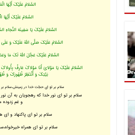
السَّلامُ عَلَیْکَ أَیُّهَا الْ
السَّلامُ عَلَیْکَ أَیُّهَا الْ
السَّلامُ عَلَیْکَ یَا سَفِینَهَ النَّجَاهِ السّ
السَّلامُ عَلَیْکَ صَلَّى اللَّهُ عَلَیْکَ وَ عَلَى 
السَّلامُ عَلَیْکَ عَجَّلَ اللَّهُ لَکَ مَا وَعَدَ
السَّلامُ عَلَیْکَ یَا مَوْلایَ أَنَا مَوْلاکَ عَارِفٌ بِأُولاکَ وَ أ
بَیْتِکَ وَ أَنْتَظِرُ ظُهُورَکَ وَ ظُه
سلام بر تو اى حجّت خدا در زمینش،سلام بر 
سلام‏ بر تو اى نور خدا که رهجویان به آن نور ر
و غم زدوده م
سلام بر تو اى پاک‏نهاد و اى 
سلام بر تو اى همراه خیرخواه،س