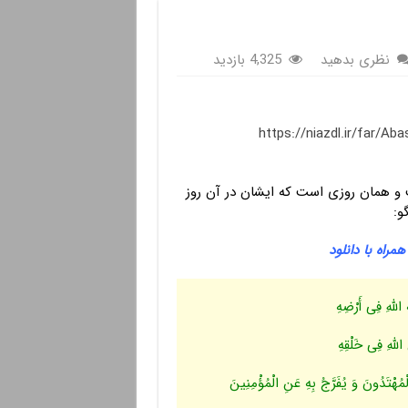
نظری بدهید
4,325 بازدید
https://niazdl.ir/far/
و همان روزى است که ایشان در آن روز
و:
مراه با دانلود
اللَّهِ فِی أَرْضِهِ
للَّهِ فِی خَلْقِهِ
ْمُهْتَدُونَ وَ یُفَرَّجُ بِهِ عَنِ الْمُؤْمِنِینَ