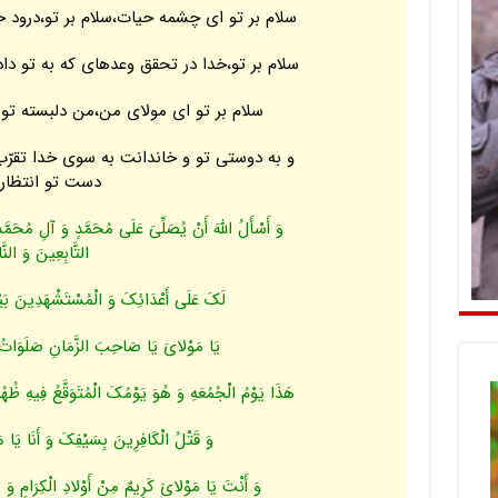
سلام بر تو اى چشمه حیات،سلام بر تو،درود خد
سلام بر تو،خدا در تحقق وعده‏اى که به تو دا
سلام بر تو اى مولاى من،من دل‏بسته تو 
و به دوستى تو و خاندانت به سوى خدا تقرّب 
دست تو انتظار 
وَ أَسْأَلُ اللَّهَ أَنْ یُصَلِّیَ عَلَى مُحَمَّدٍ وَ آلِ مُحَمّ
التَّابِعِینَ وَ النّ
لَکَ عَلَى أَعْدَائِکَ وَ الْمُسْتَشْهَدِینَ بَیْ
یَا مَوْلایَ یَا صَاحِبَ الزَّمَانِ صَلَوَاتُ ا
هَذَا یَوْمُ الْجُمُعَهِ وَ هُوَ یَوْمُکَ الْمُتَوَقَّعُ فِیهِ ظُهُ
وَ قَتْلُ الْکَافِرِینَ بِسَیْفِکَ وَ أَنَا یَ
وَ أَنْتَ یَا مَوْلایَ کَرِیمٌ مِنْ أَوْلادِ الْکِرَامِ وَ مَ