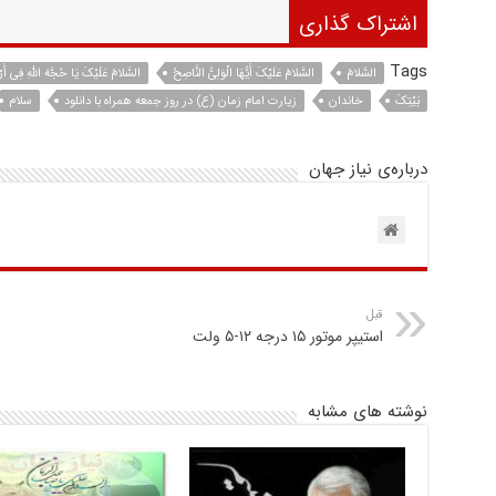
اشتراک گذاری
Tags
السَّلامُ
السَّلامُ عَلَیْکَ أَیُّهَا الْوَلِیُّ النَّاصِحُ
السَّلامُ عَلَیْکَ یَا حُجَّهَ اللَّهِ فِی أَر
بَیْتِکَ
خاندان
زیارت امام زمان (ع) در روز جمعه همراه با دانلود
سلام
درباره‌ی نیاز جهان
قبل
استیپر موتور ۱۵ درجه ۱۲-۵ ولت
نوشته های مشابه