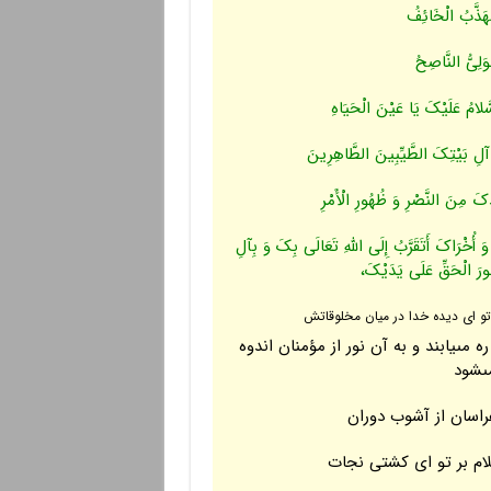
مُهَذَّبُ الْخَائِفُ
وَلِیُّ النَّاصِحُ
َلامُ عَلَیْکَ یَا عَیْنَ الْحَیَاهِ
آلِ بَیْتِکَ الطَّیِّبِینَ الطَّاهِرِینَ
کَ مِنَ النَّصْرِ وَ ظُهُورِ الْأَمْرِ
ُخْرَاکَ أَتَقَرَّبُ إِلَى اللَّهِ تَعَالَى بِکَ وَ بِآلِ
ُورَ الْحَقِّ عَلَى یَدَیْکَ،
تو اى دیده خدا در میان مخلوقاتش
ه مى‏یابند و به آن نور از مؤمنان اندوه
ى‏شود
هراسان از آشوب دوران
لام بر تو اى کشتى نجات